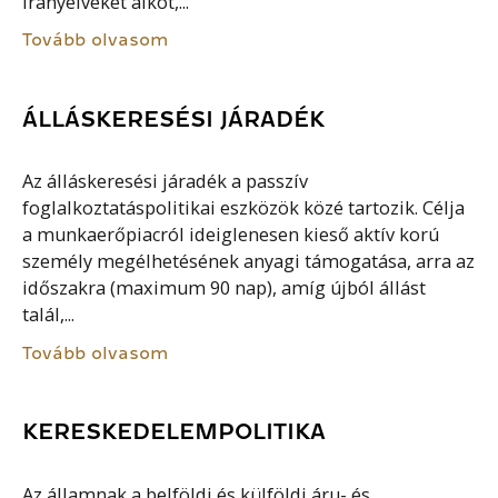
irányelveket alkot,...
Tovább olvasom
ÁLLÁSKERESÉSI JÁRADÉK
Az álláskeresési járadék a passzív
foglalkoztatáspolitikai eszközök közé tartozik. Célja
a munkaerőpiacról ideiglenesen kieső aktív korú
személy megélhetésének anyagi támogatása, arra az
időszakra (maximum 90 nap), amíg újból állást
talál,...
Tovább olvasom
KERESKEDELEMPOLITIKA
Az államnak a belföldi és külföldi áru- és