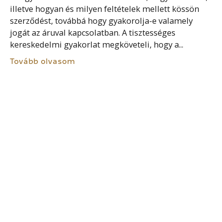
illetve hogyan és milyen feltételek mellett kössön
szerződést, továbbá hogy gyakorolja-e valamely
jogát az áruval kapcsolatban. A tisztességes
kereskedelmi gyakorlat megköveteli, hogy a...
Tovább olvasom
ÁLLÁSKERESÉSI JÁRADÉK
Az álláskeresési járadék a passzív
foglalkoztatáspolitikai eszközök közé tartozik. Célja
a munkaerőpiacról ideiglenesen kieső aktív korú
személy megélhetésének anyagi támogatása, arra az
időszakra (maximum 90 nap), amíg újból állást
talál,...
Tovább olvasom