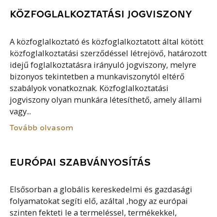
KÖZFOGLALKOZTATÁSI JOGVISZONY
A közfoglalkoztató és közfoglalkoztatott által kötött
közfoglalkoztatási szerződéssel létrejövő, határozott
idejű foglalkoztatásra irányuló jogviszony, melyre
bizonyos tekintetben a munkaviszonytól eltérő
szabályok vonatkoznak. Közfoglalkoztatási
jogviszony olyan munkára létesíthető, amely állami
vagy...
Tovább olvasom
EURÓPAI SZABVÁNYOSÍTÁS
Elsősorban a globális kereskedelmi és gazdasági
folyamatokat segíti elő, azáltal ,hogy az európai
szinten fekteti le a termeléssel, termékekkel,