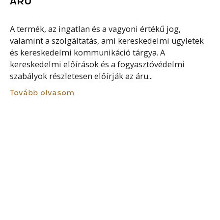
ÁRU
A termék, az ingatlan és a vagyoni értékű jog,
valamint a szolgáltatás, ami kereskedelmi ügyletek
és kereskedelmi kommunikáció tárgya. A
kereskedelmi előírások és a fogyasztóvédelmi
szabályok részletesen előírják az áru...
Tovább olvasom
MUNKAÜGYI SZAKTERÜLET
A munkaerő-piaci folyamatok szabályozásának egyik
területe, amelynek elsődleges célja a legális
foglalkoztatás elősegítése és a munkavállaló és
munkáltató jogi védelmének elősegítése az állami
szabályozás és hatósági tevékenység által. Az állam...
Tovább olvasom