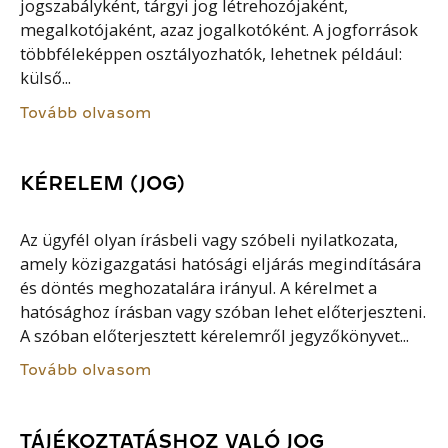
jogszabályként, tárgyi jog létrehozójaként,
megalkotójaként, azaz jogalkotóként. A jogforrások
többféleképpen osztályozhatók, lehetnek például:
külső...
Tovább olvasom
KÉRELEM (JOG)
Az ügyfél olyan írásbeli vagy szóbeli nyilatkozata,
amely közigazgatási hatósági eljárás megindítására
és döntés meghozatalára irányul. A kérelmet a
hatósághoz írásban vagy szóban lehet előterjeszteni.
A szóban előterjesztett kérelemről jegyzőkönyvet...
Tovább olvasom
TÁJÉKOZTATÁSHOZ VALÓ JOG