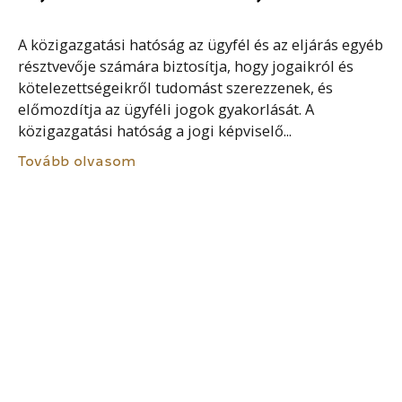
A közigazgatási hatóság az ügyfél és az eljárás egyéb
résztvevője számára biztosítja, hogy jogaikról és
kötelezettségeikről tudomást szerezzenek, és
előmozdítja az ügyféli jogok gyakorlását. A
közigazgatási hatóság a jogi képviselő...
Tovább olvasom
DÖNTÉS-FELÜLVIZSGÁLAT
Ha a hatóság megállapítja, hogy a fellebbezés
elbírálására jogosult hatóság, a felügyeleti szerv
vagy a közigazgatási ügyekben eljáró bíróság által el
nem bírált döntése jogszabályt sért, a döntését
módosítja vagy...
Tovább olvasom