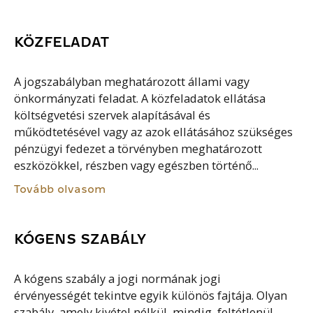
KÖZFELADAT
A jogszabályban meghatározott állami vagy
önkormányzati feladat. A közfeladatok ellátása
költségvetési szervek alapításával és
működtetésével vagy az azok ellátásához szükséges
pénzügyi fedezet a törvényben meghatározott
eszközökkel, részben vagy egészben történő...
Tovább olvasom
KÓGENS SZABÁLY
A kógens szabály a jogi normának jogi
érvényességét tekintve egyik különös fajtája. Olyan
szabály, amely kivétel nélkül, mindig, feltétlenül,