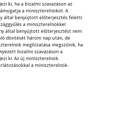
zi ki, ha a bizalmi szavazáson az
támogatja a miniszterelnököt. A
által benyújtott előterjesztés feletti
szággyűlés a miniszterelnökkel
y által benyújtott előterjesztést nem
aló döntését három nap után, de
szterelnök megbízatása megszűnik, ha
nyezett bizalmi szavazáson a
zi ki. Az új miniszterelnök
rlátozásokkal a miniszterelnök-