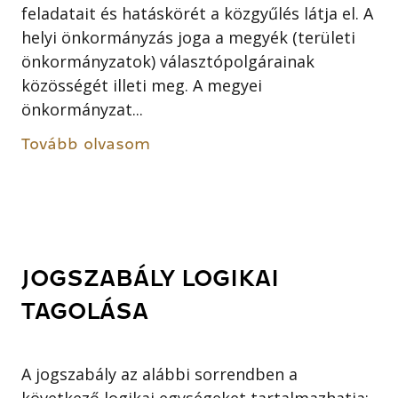
feladatait és hatáskörét a közgyűlés látja el. A
helyi önkormányzás joga a megyék (területi
önkormányzatok) választópolgárainak
közösségét illeti meg. A megyei
önkormányzat...
Tovább olvasom
JOGSZABÁLY LOGIKAI
TAGOLÁSA
A jogszabály az alábbi sorrendben a
következő logikai egységeket tartalmazhatja: