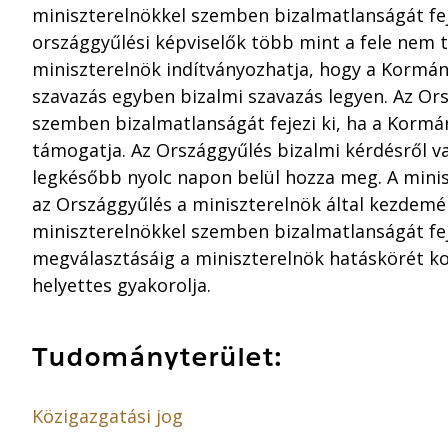
miniszterelnökkel szemben bizalmatlanságát feje
országgyűlési képviselők több mint a fele nem 
miniszterelnök indítványozhatja, hogy a Kormány 
szavazás egyben bizalmi szavazás legyen. Az Or
szemben bizalmatlanságát fejezi ki, ha a Kormán
támogatja. Az Országgyűlés bizalmi kérdésről v
legkésőbb nyolc napon belül hozza meg. A mini
az Országgyűlés a miniszterelnök által kezdemé
miniszterelnökkel szemben bizalmatlanságát feje
megválasztásáig a miniszterelnök hatáskörét ko
helyettes gyakorolja.
Tudományterület:
Közigazgatási jog