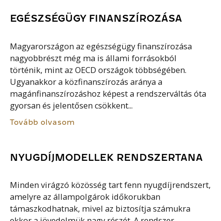
EGÉSZSÉGÜGY FINANSZÍROZÁSA
Magyarországon az egészségügy finanszírozása
nagyobbrészt még ma is állami forrásokból
történik, mint az OECD országok többségében.
Ugyanakkor a közfinanszírozás aránya a
magánfinanszírozáshoz képest a rendszerváltás óta
gyorsan és jelentősen csökkent...
Tovább olvasom
NYUGDÍJMODELLEK RENDSZERTANA
Minden virágzó közösség tart fenn nyugdíjrendszert,
amelyre az állampolgárok időkorukban
támaszkodhatnak, mivel az biztosítja számukra
ekkor a jövedelmük nagy részét. A rendszer