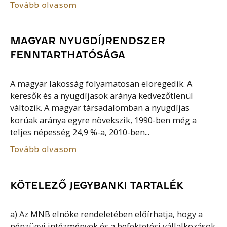
Tovább olvasom
MAGYAR NYUGDÍJRENDSZER
FENNTARTHATÓSÁGA
A magyar lakosság folyamatosan elöregedik. A
keresők és a nyugdíjasok aránya kedvezőtlenül
változik. A magyar társadalomban a nyugdíjas
korúak aránya egyre növekszik, 1990-ben még a
teljes népesség 24,9 %-a, 2010-ben...
Tovább olvasom
KÖTELEZŐ JEGYBANKI TARTALÉK
a) Az MNB elnöke rendeletében előírhatja, hogy a
pénzügyi intézmények és a befektetési vállalkozások