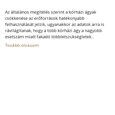
Az általános megítélés szerint a kórházi ágyak
csökkenése az erőforrások hatékonyabb
felhasználását jelzik, ugyanakkor az adatok arra is
rávilágítanak, hogy a több kórházi ágy a nagyobb
esetszám miatt fakadó többletszükségletek...
Tovább olvasom
ÖNKORMÁNYZATOK FINANSZÍROZÁSA
A helyi önkormányzatok nem tartoznak a kötelezően
a Kincstárnál számlát vezetők körébe. Az
önkormányzat joga a hatályos közbeszerzési és
pályázati eljárás eredményeként a számlát vezető
hitelintézetet kiválasztani. A folyamatos
feladatellátáshoz...