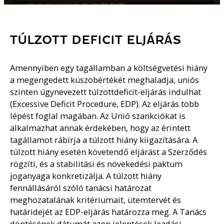
TÚLZOTT DEFICIT ELJÁRÁS
Amennyiben egy tagállamban a költségvetési hiány
a megengedett küszöbértékét meghaladja, uniós
szinten úgynevezett túlzottdeficit-eljárás indulhat
(Excessive Deficit Procedure, EDP). Az eljárás több
lépést foglal magában. Az Unió szankciókat is
alkalmazhat annak érdekében, hogy az érintett
tagállamot rábírja a túlzott hiány kiigazítására. A
túlzott hiány esetén követendő eljárást a Szerződés
rögzíti, és a stabilitási és növekedési paktum
joganyaga konkretizálja. A túlzott hiány
fennállásáról szóló tanácsi határozat
meghozatalának kritériumait, ütemtervét és
határidejét az EDP-eljárás határozza meg. A Tanács
döntésének dátumát azon jelentések leadási