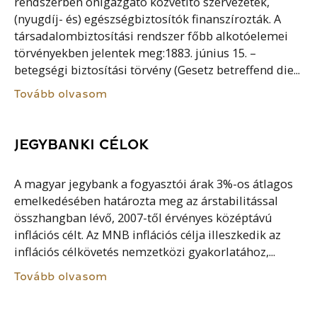
rendszerben önigazgató közvetítő szervezetek,
(nyugdíj- és) egészségbiztosítók finanszírozták. A
társadalombiztosítási rendszer főbb alkotóelemei
törvényekben jelentek meg:1883. június 15. –
betegségi biztosítási törvény (Gesetz betreffend die...
Tovább olvasom
JEGYBANKI CÉLOK
A magyar jegybank a fogyasztói árak 3%-os átlagos
emelkedésében határozta meg az árstabilitással
összhangban lévő, 2007-től érvényes középtávú
inflációs célt. Az MNB inflációs célja illeszkedik az
inflációs célkövetés nemzetközi gyakorlatához,...
Tovább olvasom