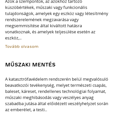
Azok a szempontok, az azokhoz tartozó
küszöbértékek, műszaki vagy funkcionális
tulajdonságok, amelyek egy eszköz vagy létesítmény
rendszerelemének megzavarása vagy
megsemmisítése által kiváltott hatásra
vonatkoznak, és amelyek teljesülése esetén az
eszköz,...
Tovább olvasom
MŰSZAKI MENTÉS
A katasztrófavédelem rendszerén belül megvalósuló
beavatkozói tevékenység, melyet természeti csapás,
baleset, káreset, rendellenes technológiai folyamat,
műszaki meghibásodás vagy veszélyes anyag
szabadba jutása által előidézett veszélyhelyzet során
az emberélet, a testi...