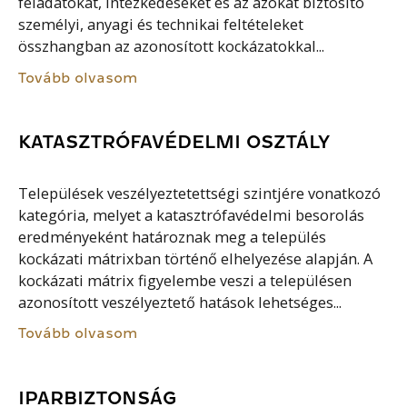
feladatokat, intézkedéseket és az azokat biztosító
személyi, anyagi és technikai feltételeket
összhangban az azonosított kockázatokkal...
Tovább olvasom
KATASZTRÓFAVÉDELMI OSZTÁLY
Települések veszélyeztetettségi szintjére vonatkozó
kategória, melyet a katasztrófavédelmi besorolás
eredményeként határoznak meg a település
kockázati mátrixban történő elhelyezése alapján. A
kockázati mátrix figyelembe veszi a településen
azonosított veszélyeztető hatások lehetséges...
Tovább olvasom
IPARBIZTONSÁG