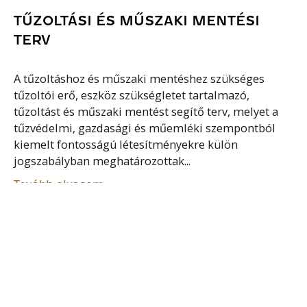
TŰZOLTÁSI ÉS MŰSZAKI MENTÉSI
TERV
A tűzoltáshoz és műszaki mentéshez szükséges
tűzoltói erő, eszköz szükségletet tartalmazó,
tűzoltást és műszaki mentést segítő terv, melyet a
tűzvédelmi, gazdasági és műemléki szempontból
kiemelt fontosságú létesítményekre külön
jogszabályban meghatározottak...
Tovább olvasom
VESZÉLYES ÜZEM(VESZÉLYES ANYAG)
Egy adott üzemeltető irányítása alatt álló azon
terület egésze, ahol egy vagy több veszélyes
anyagokkal foglalkozó létesítményben veszélyes