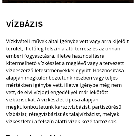
VÍZBÁZIS
Vízkivételi művek által igénybe vett vagy arra kijelölt
terület, illetőleg felszín alatti térrész és az onnan
emberi fogyasztásra, illetve hasznosításra
kitermelhető vízkészlet a meglévő vagy a tervezett
vízbeszerző létesítményekkel együtt. Hasznosítása
alapján megkülönböztetünk részben vagy teljes
mértékben igénybe vett, illetve igénybe még nem
vett, de elvi vízjogi engedéllyel már lekötött
vízbázisokat. A vízkészlet típusa alapján
megkülönböztetünk karsztvízbázist, partiszűrésű
vízbázist, rétegvízbázist és talajvízbázist, melyek
vízkészletei a felszín alatti vizek közé tartoznak.