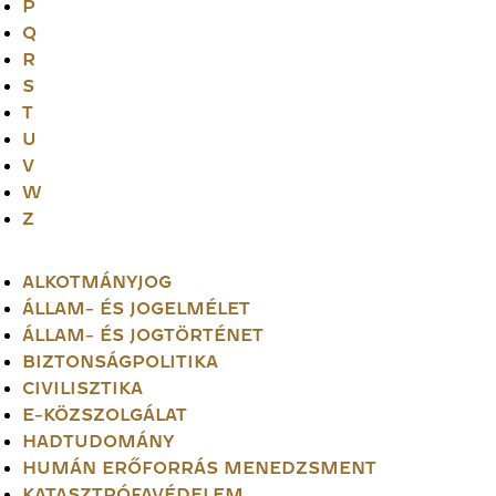
P
Q
R
S
T
U
V
W
Z
ALKOTMÁNYJOG
ÁLLAM- ÉS JOGELMÉLET
ÁLLAM- ÉS JOGTÖRTÉNET
BIZTONSÁGPOLITIKA
CIVILISZTIKA
E-KÖZSZOLGÁLAT
HADTUDOMÁNY
HUMÁN ERŐFORRÁS MENEDZSMENT
KATASZTRÓFAVÉDELEM