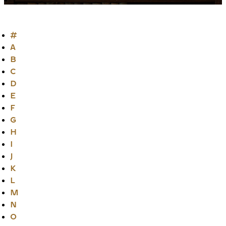
#
A
B
C
D
E
F
G
H
I
J
K
L
M
N
O