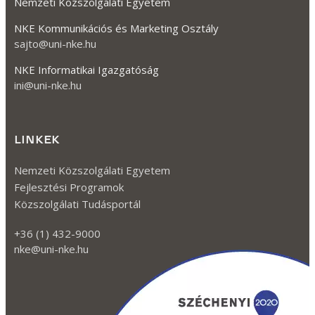
Nemzeti Közszolgálati Egyetem
NKE Kommunikációs és Marketing Osztály
sajto@uni-nke.hu
NKE Informatikai Igazgatóság
ini@uni-nke.hu
LINKEK
Nemzeti Közszolgálati Egyetem
Fejlesztési Programok
Közszolgálati Tudásportál
+36 (1) 432-9000
nke@uni-nke.hu
Kövessen minket a Facebook-on
Kövessen minket az TikTok-on!
Kövessen minket az Instagram-mon
Kövessen minket a Twitter-en
Kövessen minket a YouTube-on