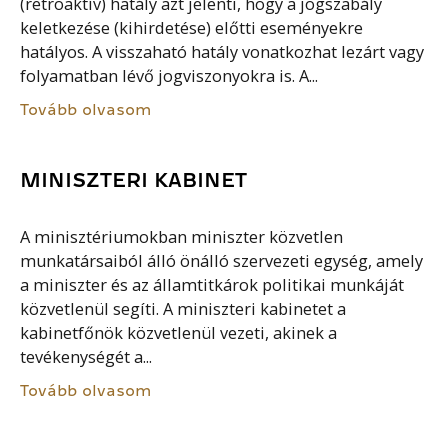
(retroaktív) hatály azt jelenti, hogy a jogszabály
keletkezése (kihirdetése) előtti eseményekre
hatályos. A visszaható hatály vonatkozhat lezárt vagy
folyamatban lévő jogviszonyokra is. A...
Tovább olvasom
MINISZTERI KABINET
A minisztériumokban miniszter közvetlen
munkatársaiból álló önálló szervezeti egység, amely
a miniszter és az államtitkárok politikai munkáját
közvetlenül segíti. A miniszteri kabinetet a
kabinetfőnök közvetlenül vezeti, akinek a
tevékenységét a...
Tovább olvasom