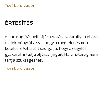
Tovább olvasom
ÉRTESÍTÉS
A hatóság írásbeli tájékoztatása valamilyen eljárási
cselekményről azzal, hogy a megjelenés nem
kötelező. Azt a célt szolgálja, hogy az ügyfél
gyakorolni tudja eljárási jogait. Ha a hatóság nem
tartja szükségesnek...
Tovább olvasom
HIPOTÉZIS (JOG)
A jogi norma egyik eleme, jelentése feltételezés,
tényállás. A szabályozott magatartás lehetséges