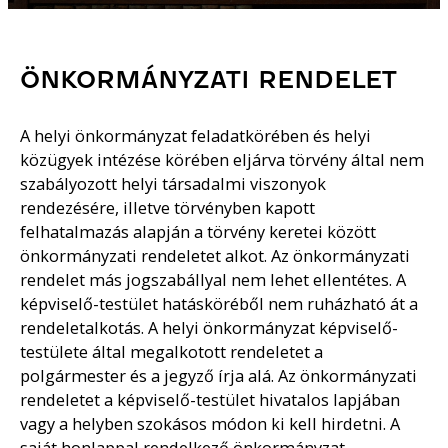
ÖNKORMÁNYZATI RENDELET
A helyi önkormányzat feladatkörében és helyi
közügyek intézése körében eljárva törvény által nem
szabályozott helyi társadalmi viszonyok
rendezésére, illetve törvényben kapott
felhatalmazás alapján a törvény keretei között
önkormányzati rendeletet alkot. Az önkormányzati
rendelet más jogszabállyal nem lehet ellentétes. A
képviselő-testület hatásköréből nem ruházható át a
rendeletalkotás. A helyi önkormányzat képviselő-
testülete által megalkotott rendeletet a
polgármester és a jegyző írja alá. Az önkormányzati
rendeletet a képviselő-testület hivatalos lapjában
vagy a helyben szokásos módon ki kell hirdetni. A
saját honlappal rendelkező önkormányzat