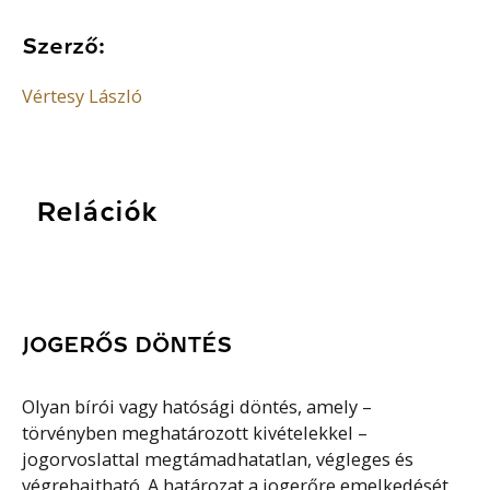
Szerző:
Vértesy László
Relációk
JOGERŐS DÖNTÉS
Olyan bírói vagy hatósági döntés, amely –
törvényben meghatározott kivételekkel –
jogorvoslattal megtámadhatatlan, végleges és
végrehajtható. A határozat a jogerőre emelkedését