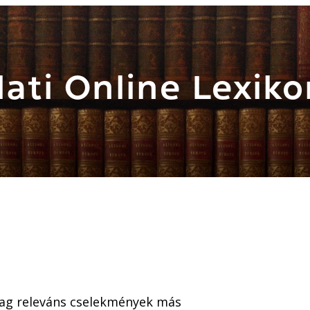
ati Online Lexiko
ilag releváns cselekmények más