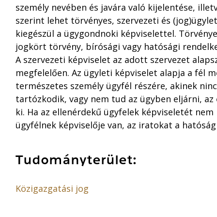
személy nevében és javára való kijelentése, illet
szerint lehet törvényes, szervezeti és (jog)ügylet
kiegészül a ügygondnoki képviselettel. Törvénye
jogkört törvény, bírósági vagy hatósági rendel
A szervezeti képviselet az adott szervezet alaps
megfelelően. Az ügyleti képviselet alapja a fél
természetes személy ügyfél részére, akinek ninc
tartózkodik, vagy nem tud az ügyben eljárni, a
ki. Ha az ellenérdekű ügyfelek képviseletét nem 
ügyfélnek képviselője van, az iratokat a hatóság
Tudományterület:
Közigazgatási jog