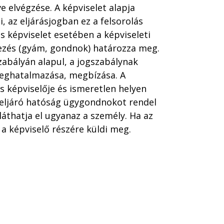
ve elvégzése. A képviselet alapja
i, az eljárásjogban ez a felsorolás
s képviselet esetében a képviseleti
kezés (gyám, gondnok) határozza meg.
zabályán alapul, a jogszabálynak
 meghatalmazása, megbízása. A
s képviselője és ismeretlen helyen
z eljáró hatóság ügygondnokot rendel
láthatja el ugyanaz a személy. Ha az
 a képviselő részére küldi meg.