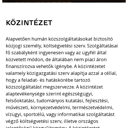
KÖZINTÉZET
Alapvetően humán közszolgáltatásokat biztosító
közjogi személy, költségvetési szerv. Szolgáltatásai
fő szabályként ingyenesen vagy az ügyfél által
közvetett módon, de általában nem piaci áron
finanszírozva vehetők igénybe. A közintézetet
valamely közigazgatási szerv alapítja azzal a céllal,
hogy a feladat- és hatáskörébe tartozó
közszolgáltatást megszervezze. A közintézet
alaptevékenysége szerint egészségügyi,
felsőoktatási, tudományos kutatási, fejlesztési,
művészeti, környezetvédelmi, természetvédelmi,
vízügyi, sportcélú, vagy informatikai szolgáltatást
végző költségvetési szerv, illetve országos
jelentőségű közgyűjtemény. A közintézetet