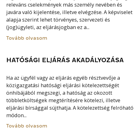
releváns cselekmények más személy nevében és
javára való kijelentése, illetve elvégzése. A képviselet
alapja szerint lehet törvényes, szervezeti és
(jog)ügyleti, az eljárásjogban ez a...
Tovább olvasom
HATÓSÁGI ELJÁRÁS AKADÁLYOZÁSA
Ha az ügyfél vagy az eljárás egyéb résztvevője a
közigazgatási hatósági eljárási kötelezettségét
önhibájából megszegi, a hatóság az okozott
többletköltségek megtérítésére kötelezi, illetve
eljárási bírsággal sújthatja. A kötelezettség felróható
módon...
Tovább olvasom