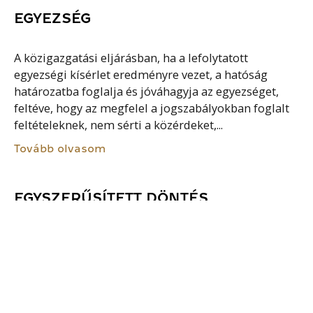
EGYEZSÉG
A közigazgatási eljárásban, ha a lefolytatott
egyezségi kísérlet eredményre vezet, a hatóság
határozatba foglalja és jóváhagyja az egyezséget,
feltéve, hogy az megfelel a jogszabályokban foglalt
feltételeknek, nem sérti a közérdeket,...
Tovább olvasom
EGYSZERŰSÍTETT DÖNTÉS
A közigazgatási hatósági döntéshoztal egyik
formája, amely esetében nem kötelező valamennyi
hatósági döntési elem szerepeltetése. Indokolást és
jogorvoslatról való tájékoztatást nem tartalmazó
egyszerűsített döntés hozható, ha a hatóság a