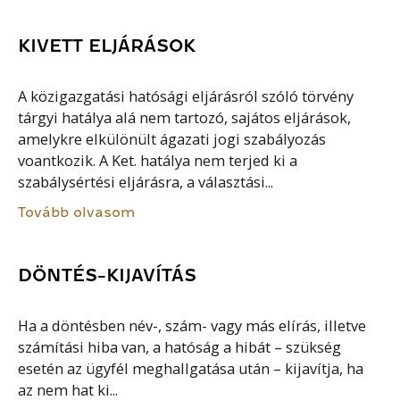
KIVETT ELJÁRÁSOK
A közigazgatási hatósági eljárásról szóló törvény
tárgyi hatálya alá nem tartozó, sajátos eljárások,
amelykre elkülönült ágazati jogi szabályozás
voantkozik. A Ket. hatálya nem terjed ki a
szabálysértési eljárásra, a választási...
Tovább olvasom
DÖNTÉS-KIJAVÍTÁS
Ha a döntésben név-, szám- vagy más elírás, illetve
számítási hiba van, a hatóság a hibát – szükség
esetén az ügyfél meghallgatása után – kijavítja, ha
az nem hat ki...