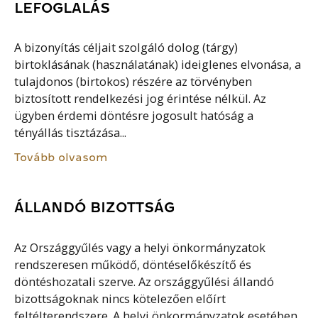
LEFOGLALÁS
A bizonyítás céljait szolgáló dolog (tárgy)
birtoklásának (használatának) ideiglenes elvonása, a
tulajdonos (birtokos) részére az törvényben
biztosított rendelkezési jog érintése nélkül. Az
ügyben érdemi döntésre jogosult hatóság a
tényállás tisztázása...
Tovább olvasom
ÁLLANDÓ BIZOTTSÁG
Az Országgyűlés vagy a helyi önkormányzatok
rendszeresen működő, döntéselőkészítő és
döntéshozatali szerve. Az országgyűlési állandó
bizottságoknak nincs kötelezően előírt
feltélterendszere. A helyi önkormányzatok esetében