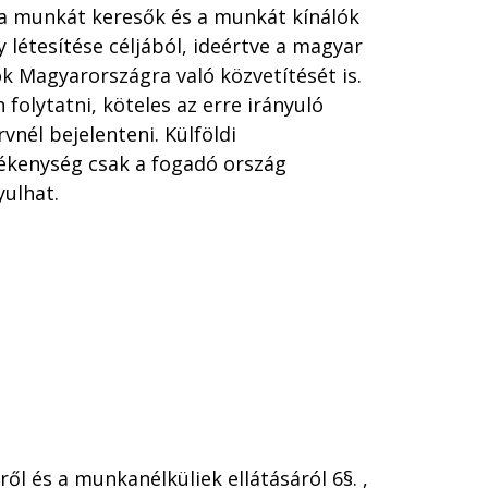
e a munkát keresők és a munkát kínálók
y létesítése céljából, ideértve a magyar
ok Magyarországra való közvetítését is.
olytatni, köteles az erre irányuló
rvnél bejelenteni. Külföldi
ékenység csak a fogadó ország
yulhat.
ről és a munkanélküliek ellátásáról 6§. ,