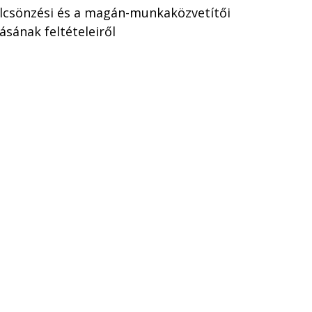
kölcsönzési és a magán-munkaközvetítői
ásának feltételeiről