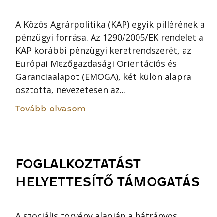
A Közös Agrárpolitika (KAP) egyik pillérének a
pénzügyi forrása. Az 1290/2005/EK rendelet a
KAP korábbi pénzügyi keretrendszerét, az
Európai Mezőgazdasági Orientációs és
Garanciaalapot (EMOGA), két külön alapra
osztotta, nevezetesen az...
Tovább olvasom
FOGLALKOZTATÁST
HELYETTESÍTŐ TÁMOGATÁS
A szociális törvény alapján a hátrányos