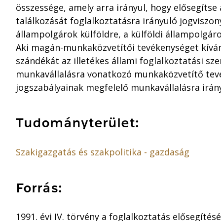
összessége, amely arra irányul, hogy elősegíts
találkozását foglalkoztatásra irányuló jogviszon
állampolgárok külföldre, a külföldi állampolgár
Aki magán-munkaközvetítői tevékenységet kíván f
szándékát az illetékes állami foglalkoztatási sze
munkavállalásra vonatkozó munkaközvetítő tev
jogszabályainak megfelelő munkavállalásra irán
Tudományterület:
Szakigazgatás és szakpolitika - gazdaság
Forrás:
1991. évi IV. törvény a foglalkoztatás elősegítésé