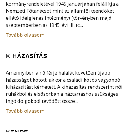
kormányrendeletével 1945 januárjában felállítja a
Nemzeti Főtanácsot mint az államfői teendőket
ellátó ideiglenes intézményt (törvényben majd
szeptemberben az 1945. évi III. tc....
Tovább olvasom
KIHÁZASÍTÁS
Amennyiben a nő férje halálát követően újabb
házasságot kötött, akkor a családi közös vagyonból
kiházasítást kérhetett. A kiházasítás rendszerint női
ruhákból és elsősorban a háztartáshoz szükséges
ingó dolgokból tevődött össze....
Tovább olvasom
KENDE