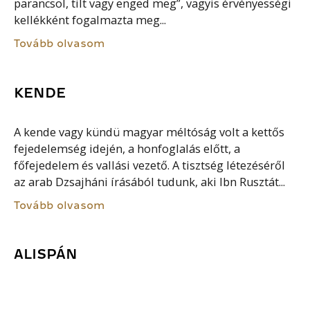
parancsol, tilt vagy enged meg”, vagyis érvényességi
kellékként fogalmazta meg...
Tovább olvasom
KENDE
A kende vagy kündü magyar méltóság volt a kettős
fejedelemség idején, a honfoglalás előtt, a
főfejedelem és vallási vezető. A tisztség létezéséről
az arab Dzsajháni írásából tudunk, aki Ibn Rusztát...
Tovább olvasom
ALISPÁN
Az alispán a főispán helyettese, tisztsége a várispán