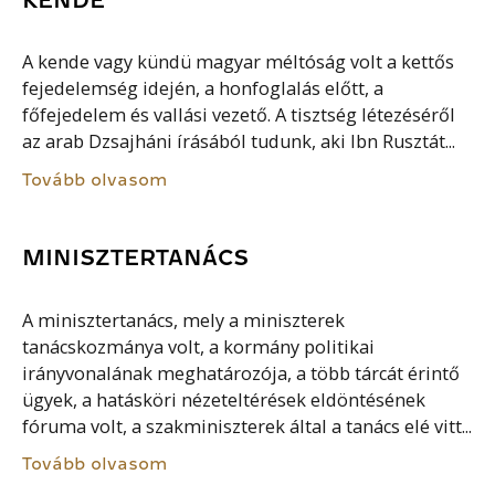
A kende vagy kündü magyar méltóság volt a kettős
fejedelemség idején, a honfoglalás előtt, a
főfejedelem és vallási vezető. A tisztség létezéséről
az arab Dzsajháni írásából tudunk, aki Ibn Rusztát...
Tovább olvasom
MINISZTERTANÁCS
A minisztertanács, mely a miniszterek
tanácskozmánya volt, a kormány politikai
irányvonalának meghatározója, a több tárcát érintő
ügyek, a hatásköri nézeteltérések eldöntésének
fóruma volt, a szakminiszterek által a tanács elé vitt...
Tovább olvasom