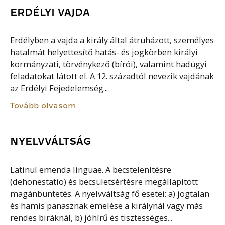
ERDÉLYI VAJDA
Erdélyben a vajda a király által átruházott, személyes
hatalmát helyettesítő hatás- és jogkörben királyi
kormányzati, törvénykező (bírói), valamint hadügyi
feladatokat látott el. A 12. századtól nevezik vajdának
az Erdélyi Fejedelemség...
Tovább olvasom
NYELVVÁLTSÁG
Latinul emenda linguae. A becstelenítésre
(dehonestatio) és becsületsértésre megállapított
magánbüntetés. A nyelvváltság fő esetei: a) jogtalan
és hamis panasznak emelése a királynál vagy más
rendes biráknál, b) jóhírű és tisztességes...