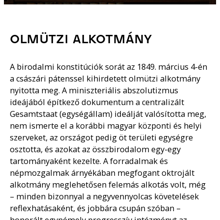
OLMÜTZI ALKOTMÁNY
A birodalmi konstitúciók sorát az 1849. március 4-én
a császári pátenssel kihirdetett olmützi alkotmány
nyitotta meg. A miniszteriális abszolutizmus
ideájából építkező dokumentum a centralizált
Gesamtstaat (egységállam) ideálját valósította meg,
nem ismerte el a korábbi magyar központi és helyi
szerveket, az országot pedig öt területi egységre
osztotta, és azokat az összbirodalom egy-egy
tartományaként kezelte. A forradalmak és
népmozgalmak árnyékában megfogant oktrojált
alkotmány meglehetősen felemás alkotás volt, még
– minden bizonnyal a negyvennyolcas követelések
reflexhatásaként, és jobbára csupán szóban –
honorált egynémely progresszív intézményt az