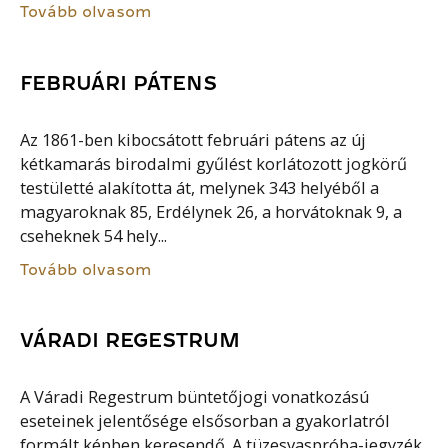
Tovább olvasom
FEBRUÁRI PÁTENS
Az 1861-ben kibocsátott februári pátens az új
kétkamarás birodalmi gyűlést korlátozott jogkörű
testületté alakította át, melynek 343 helyéből a
magyaroknak 85, Erdélynek 26, a horvátoknak 9, a
cseheknek 54 hely...
Tovább olvasom
VÁRADI REGESTRUM
A Váradi Regestrum büntetőjogi vonatkozású
eseteinek jelentősége elsősorban a gyakorlatról
formált képben keresendő. A tüzesvaspróba-jegyzék