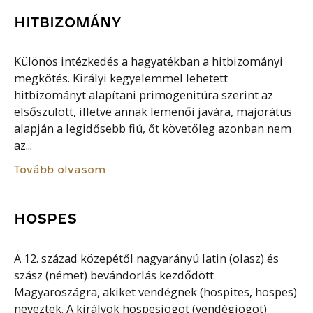
HITBIZOMÁNY
Különös intézkedés a hagyatékban a hitbizományi
megkötés. Királyi kegyelemmel lehetett
hitbizományt alapítani primogenitúra szerint az
elsőszülött, illetve annak lemenői javára, majorátus
alapján a legidősebb fiú, őt követőleg azonban nem
az...
Tovább olvasom
HOSPES
A 12. század közepétől nagyarányú latin (olasz) és
szász (német) bevándorlás kezdődött
Magyaroszágra, akiket vendégnek (hospites, hospes)
neveztek. A királyok hospesjogot (vendégjogot)