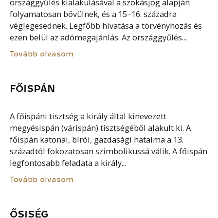
országgyűlés kialakulásával a szokásjog alapján
folyamatosan bővülnek, és a 15–16. századra
véglegesednek. Legfőbb hivatása a törvényhozás és
ezen belül az adómegajánlás. Az országgyűlés...
Tovább olvasom
FŐISPÁN
A főispáni tisztség a király által kinevezett
megyésispán (várispán) tisztségéből alakult ki. A
főispán katonai, bírói, gazdasági hatalma a 13.
századtól fokozatosan szimbolikussá válik. A főispán
legfontosabb feladata a király...
Tovább olvasom
ŐSISÉG