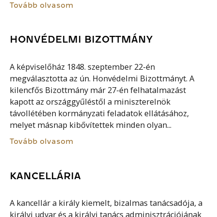
Tovább olvasom
HONVÉDELMI BIZOTTMÁNY
A képviselőház 1848. szeptember 22-én
megválasztotta az ún. Honvédelmi Bizottmányt. A
kilencfős Bizottmány már 27-én felhatalmazást
kapott az országgyűléstől a miniszterelnök
távollétében kormányzati feladatok ellátásához,
melyet másnap kibővítettek minden olyan...
Tovább olvasom
KANCELLÁRIA
A kancellár a király kiemelt, bizalmas tanácsadója, a
királyi udvar és a királyi tanács adminisztrációjának