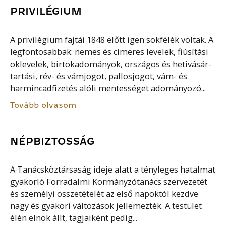
PRIVILÉGIUM
A privilégium fajtái 1848 előtt igen sokfélék voltak. A
legfontosabbak: nemes és címeres levelek, fiúsítási
oklevelek, birtokadományok, országos és hetivásár-
tartási, rév- és vámjogot, pallosjogot, vám- és
harmincadfizetés alóli mentességet adományozó...
Tovább olvasom
NÉPBIZTOSSÁG
A Tanácsköztársaság ideje alatt a tényleges hatalmat
gyakorló Forradalmi Kormányzótanács szervezetét
és személyi összetételét az első napoktól kezdve
nagy és gyakori változások jellemezték. A testület
élén elnök állt, tagjaiként pedig...