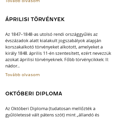
Tovább olvasom
ÁPRILISI TÖRVÉNYEK
Az 1847–1848-as utolsó rendi országgyűlés az
évszázadok alatt kialakult jogszabályok alapján
korszakalkotó törvényeket alkotott, amelyeket a
király 1848. április 11-én szentesített, ezért nevezzük
azokat áprilisi törvényeknek. Főbb törvénycikkek: II:
nádor...
Tovább olvasom
OKTÓBERI DIPLOMA
Az Októberi Diploma (tudatosan mellőzték a
gyűlöletessé vált pátens szót) mint „állandó és