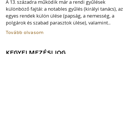
A 13. századra működik már a rendi gyűlések
különböző fajtái: a notables gyűlés (királyi tanács), az
egyes rendek külön ülése (papság, a nemesség, a
polgárok és szabad parasztok ülése), valamint...
Tovább olvasom
KEGYELMEZÉSI JOG
Az uralkodó személyes, fenntartott felségjogai közé
tartozott a kegyelmezési jog. Az uralkodó
kegyelmezési jogköre alapján egyének vagy
személyek meghatározott csoportjának
(közkegyelem, amnesztia) javára, a király eljárási
vagy végrehajtási kegyelmet gyakorolhat....
Tovább olvasom