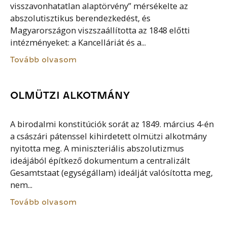
visszavonhatatlan alaptörvény” mérsékelte az
abszolutisztikus berendezkedést, és
Magyarországon viszszaállította az 1848 előtti
intézményeket: a Kancelláriát és a...
Tovább olvasom
OLMÜTZI ALKOTMÁNY
A birodalmi konstitúciók sorát az 1849. március 4-én
a császári pátenssel kihirdetett olmützi alkotmány
nyitotta meg. A miniszteriális abszolutizmus
ideájából építkező dokumentum a centralizált
Gesamtstaat (egységállam) ideálját valósította meg,
nem...
Tovább olvasom