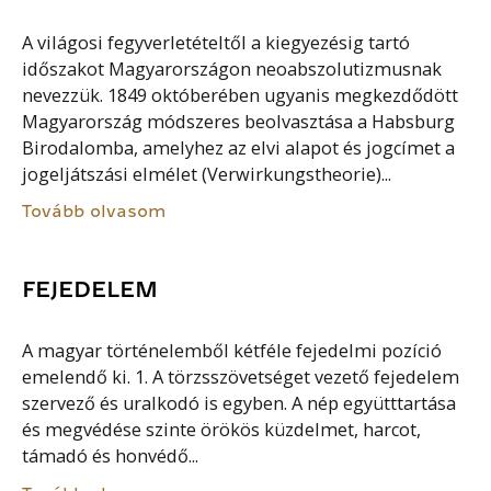
A világosi fegyverletételtől a kiegyezésig tartó
időszakot Magyarországon neoabszolutizmusnak
nevezzük. 1849 októberében ugyanis megkezdődött
Magyarország módszeres beolvasztása a Habsburg
Birodalomba, amelyhez az elvi alapot és jogcímet a
jogeljátszási elmélet (Verwirkungstheorie)...
Tovább olvasom
FEJEDELEM
A magyar történelemből kétféle fejedelmi pozíció
emelendő ki. 1. A törzsszövetséget vezető fejedelem
szervező és uralkodó is egyben. A nép együtttartása
és megvédése szinte örökös küzdelmet, harcot,
támadó és honvédő...