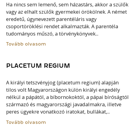
Ha nincs sem lemenő, sem házastárs, akkor a szülők
vagy az elhalt szülők gyermekei örökölnek. A német
eredetű, úgynevezett parentéláris vagy
csoportöröklési rendet alkalmazták. A parentéla
tudományos műszó, a törvénykönyvek...
Tovább olvasom
PLACETUM REGIUM
A királyi tetszvényjog (placetum regium) alapján
tilos volt Magyarországon külön királyi engedély
nélkül a pápától, a bíbornokoktól, a pápai bíróságtól
származó és magyarországi javadalmakra, illetve
peres ügyekre vonatkozó iratokat, bullákat,...
Tovább olvasom