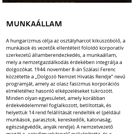
MUNKAÁLLAM
A hungarizmus célja az osztályharcot kiküszöbölő, a
munkások és vezetők ellentéteit föloldó korporatív
szerkezetű államberendezkedés, a munkaállam,
mely a nemzetgazdálkodás érdekében integrálja a
dolgozókat. 1944. november 8-án Szálasi Ferenc
közzétette a „Dolgozó Nemzet Hivatás Rendje” nevű
programját, amely az olasz fasizmus korporációs
elméletéhez hasonló elképzeléseket tükrözött.
Minden olyan egyesületet, amely korábban
érdekvédelemmel foglalkozott, betiltottak, és
helyettük 14 rend felállítását rendelték el (például
munkások, parasztok, kereskedők, katonaság,
egészségvédők, anyák rendje). A nemzetvezető
magát a „szövőmunkásnak” nyilvánította, és a