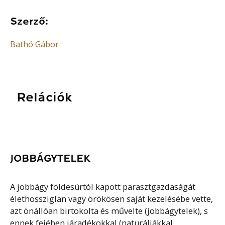
Szerző:
Bathó Gábor
Relációk
JOBBÁGYTELEK
A jobbágy földesúrtól kapott parasztgazdaságát
élethossziglan vagy örökösen saját kezelésébe vette,
azt önállóan birtokolta és művelte (jobbágytelek), s
ennek fejében járadékokkal (naturáliákkal,