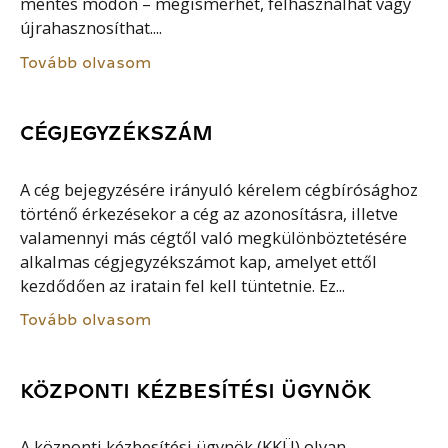
mentes módon – megismerhet, felhasználhat vagy
újrahasznosíthat....
Tovább olvasom
CÉGJEGYZÉKSZÁM
A cég bejegyzésére irányuló kérelem cégbírósághoz
történő érkezésekor a cég az azonosításra, illetve
valamennyi más cégtől való megkülönböztetésére
alkalmas cégjegyzékszámot kap, amelyet ettől
kezdődően az iratain fel kell tüntetnie. Ez...
Tovább olvasom
KÖZPONTI KÉZBESÍTÉSI ÜGYNÖK
A központi kézbesítési ügynök (KKÜ) olyan