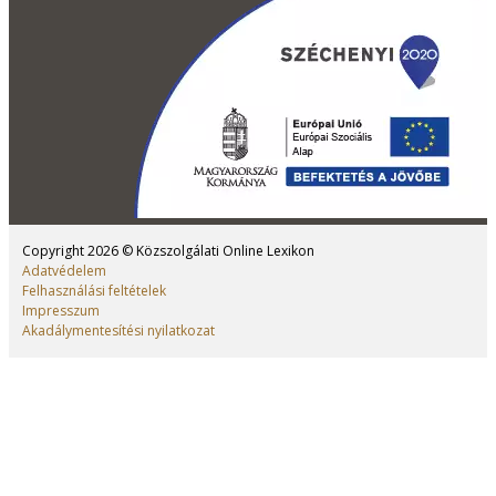
táblázatkezelő,...
Tovább olvasom
ELEKTRONIKUS ALÁÍRÁS
Az elektronikus aláírás olyan elektronikus adat,
amelyet más elektronikus adatokhoz csatolnak,
illetve logikailag hozzárendelnek, és amelyet az
aláíró aláírásra használ. Létrehozásához szükség van
egy kulcspárra. Az e-aláírásnak több fajtája van:...
Tovább olvasom
HITELESÍTÉS SZOLGÁLTATÓ
A hitelesítés (bizalmi) szolgáltató a tanúsítványba