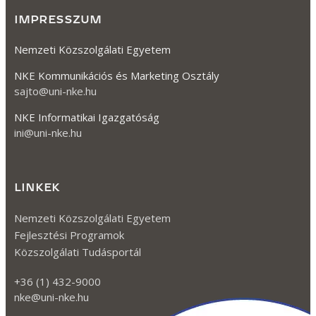
Közérdekből nyilvános adat: a közérdekű adat
fogalma alá nem tartozó minden olyan adat,
amelynek nyilvánosságra hozatalát,
megismerhetőségét vagy hozzáférhetővé tételét
törvény közérdekből elrendeli. Például a hitelezői
érdekek védelme, valamint a...
Tovább olvasom
IRODAI ALKALMAZÁS
Az irodai alkalmazások (irodai szoftverek) olyan
számítógépes felhasználói programok, vagy
programkészletek, amelyek készen vásárolhatók és
egy hivatalban, munkahelyen az irodai jellegű
teendők számítógépes megvalósítását teszik
lehetővé. Ilyenek a szövegszerkesztő,