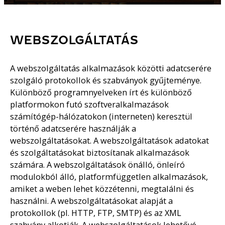
WEBSZOLGÁLTATÁS
A webszolgáltatás alkalmazások közötti adatcserére
szolgáló protokollok és szabványok gyűjteménye.
Különböző programnyelveken írt és különböző
platformokon futó szoftveralkalmazások
számítógép-hálózatokon (interneten) keresztül
történő adatcserére használják a
webszolgáltatásokat. A webszolgáltatások adatokat
és szolgáltatásokat biztosítanak alkalmazások
számára. A webszolgáltatások önálló, önleíró
modulokból álló, platformfüggetlen alkalmazások,
amiket a weben lehet közzétenni, megtalálni és
használni. A webszolgáltatásokat alapját a
protokollok (pl. HTTP, FTP, SMTP) és az XML
szabvány alkotják. A webszolgáltatások lehetővé