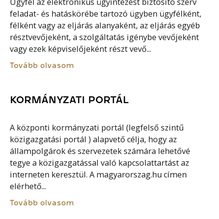
Ügyfél az elektronikus ügyintézést biztosító szerv
feladat- és hatáskörébe tartozó ügyben ügyfélként,
félként vagy az eljárás alanyaként, az eljárás egyéb
résztvevőjeként, a szolgáltatás igénybe vevőjeként
vagy ezek képviselőjeként részt vevő...
Tovább olvasom
KORMÁNYZATI PORTÁL
A központi kormányzati portál (legfelső szintű
közigazgatási portál ) alapvető célja, hogy az
állampolgárok és szervezetek számára lehetővé
tegye a közigazgatással való kapcsolattartást az
interneten keresztül. A magyarorszag.hu címen
elérhető...
Tovább olvasom