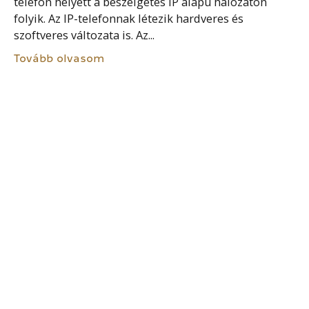
telefon helyett a beszélgetés IP alapú hálózaton
folyik. Az IP-telefonnak létezik hardveres és
szoftveres változata is. Az...
Tovább olvasom
SZEMÉLYES CSATORNA
A személyes csatorna, mint két, vagy több ember
közötti közvetlen kommunikáció, a hivatal és az
ügyfél közötti kapcsolattartás hagyományos
formája. Az ügyfélcsatornák közül még mindig
kiemelt jelentőséggel bír a személyes...
Tovább olvasom
IRATÁTHELYEZÉSI SZOLGÁLTATÁS