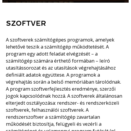
SZOFTVER
A szoftverek számítógépes programok, amelyek
lehetővé teszik a számítógép működtetését. A
program egy adott feladat elvégzését – a
számítógép számára érthető formában – leíró
utasítássorozat és az utasítások végrehajtásához
definiált adatok együttese. A programok a
végrehajtás során a belső memóriában tárolódnak.
A program szoftverfejlesztés eredménye, szerzői
jogok kapcsolódnak hozzá. A szoftverek általánosan
elterjedt osztályozása: rendszer- és rendszerközeli
szoftverek, felhasználói szoftverek. A
rendszerszoftver a számítógép zavartalan
működését biztosítja, felügyeli és vezérli a
számítógépet és valamennyi program futását (pl.