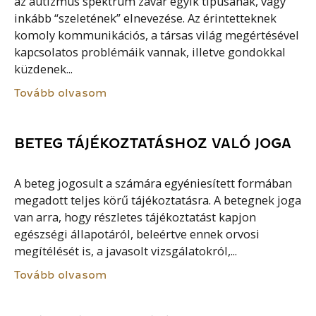
az autizmus spektrum zavar egyik típusának, vagy
inkább “szeletének” elnevezése. Az érintetteknek
komoly kommunikációs, a társas világ megértésével
kapcsolatos problémáik vannak, illetve gondokkal
küzdenek...
Tovább olvasom
BETEG TÁJÉKOZTATÁSHOZ VALÓ JOGA
A beteg jogosult a számára egyéniesített formában
megadott teljes körű tájékoztatásra. A betegnek joga
van arra, hogy részletes tájékoztatást kapjon
egészségi állapotáról, beleértve ennek orvosi
megítélését is, a javasolt vizsgálatokról,...
Tovább olvasom