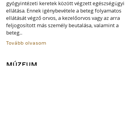
gyógyintézeti keretek között végzett egészségügyi
ellátása. Ennek igénybevétele a beteg folyamatos
ellátását végző orvos, a kezelőorvos vagy az arra
feljogosított más személy beutalása, valamint a
beteg...
Tovább olvasom
MÚZEUM
A múzeum a kulturális javak tudományosan
rendszerezett gyűjteményeiből álló muzeális
intézmény, amely a kulturális javakat és a szellemi
kulturális örökség elemeit tudományos,
örökségvédelmi, oktatási és ismeretátadási céllal
gyűjti, megőrzi, feldolgozza,...
Tovább olvasom