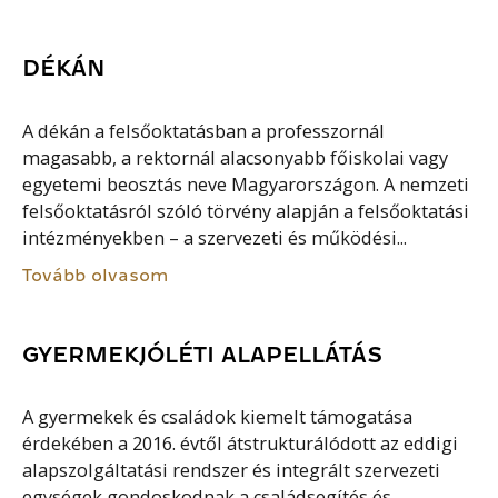
DÉKÁN
A dékán a felsőoktatásban a professzornál
magasabb, a rektornál alacsonyabb főiskolai vagy
egyetemi beosztás neve Magyarországon. A nemzeti
felsőoktatásról szóló törvény alapján a felsőoktatási
intézményekben – a szervezeti és működési...
Tovább olvasom
GYERMEKJÓLÉTI ALAPELLÁTÁS
A gyermekek és családok kiemelt támogatása
érdekében a 2016. évtől átstrukturálódott az eddigi
alapszolgáltatási rendszer és integrált szervezeti
egységek gondoskodnak a családsegítés és