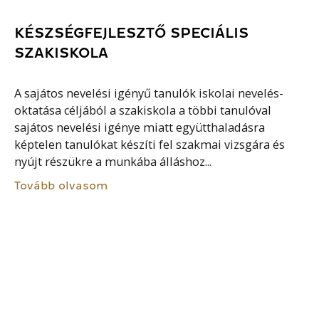
KÉSZSÉGFEJLESZTŐ SPECIÁLIS
SZAKISKOLA
A sajátos nevelési igényű tanulók iskolai nevelés-
oktatása céljából a szakiskola a többi tanulóval
sajátos nevelési igénye miatt együtthaladásra
képtelen tanulókat készíti fel szakmai vizsgára és
nyújt részükre a munkába álláshoz...
Tovább olvasom
ÖSZTÖNDÍJ
Az ösztöndíj egyfajta pénzbeli támogatás valamilyen
tanulmány, vagy kutató munka folytatásának
segítésére, részleges, vagy teljes finanszírozására. A