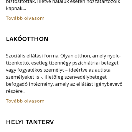
biztosítottak, illetve haláluk esetén hozzátartozóik
kapnak....
Tovább olvasom
LAKÓOTTHON
Szociális ellátási forma. Olyan otthon, amely nyolc-
tizenkettő, esetleg tizennégy pszichiátriai beteget
vagy fogyatékos személyt – ideértve az autista
személyeket is -, illetőleg szenvedélybeteget
befogadó intézmény, amely az ellátást igénybevevő
részére...
Tovább olvasom
HELYI TANTERV