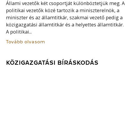
Állami vezetők két csoportját különböztetjük meg. A
politikai vezetők közé tartozik a miniszterelnök, a
miniszter és az államtitkár, szakmai vezető pedig a
közigazgatási államtitkár és a helyettes államtitkár.
A politikai...
Tovább olvasom
KÖZIGAZGATÁSI BÍRÁSKODÁS
A közigazgatás működésével, a közigazgatás
normatív és egyedi aktusainak törvényességével, a
közigazgatás kártérítési felelősségével, és a
közigazgatási szerződésekkel kapcsolatos jogi viták
elbírálása. Szűkebb értelemben a közigazgatási
bíráskodás során az egyedi...
Tovább olvasom