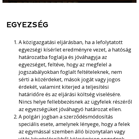
EGYEZSÉG
A közigazgatási eljárásban, ha a lefolytatott
egyezségi kísérlet eredményre vezet, a hatóság
határozatba foglalja és jóváhagyja az
egyezséget, feltéve, hogy az megfelel a
jogszabályokban foglalt feltételeknek, nem
sérti a közérdeket, mások jogát vagy jogos
érdekét, valamint kiterjed a teljesítési
határidőre és az eljárási költség viselésére.
Nincs helye fellebbezésnek az ügyfelek részéről
az egyezségüket jóváhagyó határozat ellen.
A polgári jogban a szerződésmódosítás
speciális esete, amelynek lényege, hogy a felek
az egymással szemben álló bizonytalan vagy
vitás követeléseikből kölcsönösen engednek.