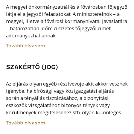
A megyei önkormányzatnál és a fővárosban főjegyző
látja el a jegyzői feladatokat. A miniszterelnök – a
megyei, illetve a fővárosi kormányhivatal javaslatára
– határozatlan időre címzetes főjegyzői címet
adományozhat annak...
Tovább olvasom
SZAKÉRTŐ (JOG)
Az eljárás olyan egyéb résztvevője akit akkor vesznek
igénybe, ha bírósági vagy közigazgatási eljárás
során a tényállás tisztázásához, a bizonyítási
eszközök vizsgálatához bizonyos tények vagy
körülmények megítéléséhez stb. olyan különleges...
Tovább olvasom