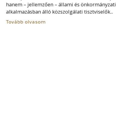
hanem – jellemzően – állami és önkormányzati
alkalmazásban álló közszolgálati tisztviselők...
Tovább olvasom
BIZTONSÁG
A biztonság – rendészeti szempontból – felfogható
statikus és dinamikus állapotként is. Statikusan
nézve a biztonság egy kockázatok és veszélyek
nélküli állapotot jelöl. Ilyen azonban a társadalmi
folyamatok területén nem...
Tovább olvasom
RENDŐRI INTÉZKEDÉS ELLENI
PANASZ