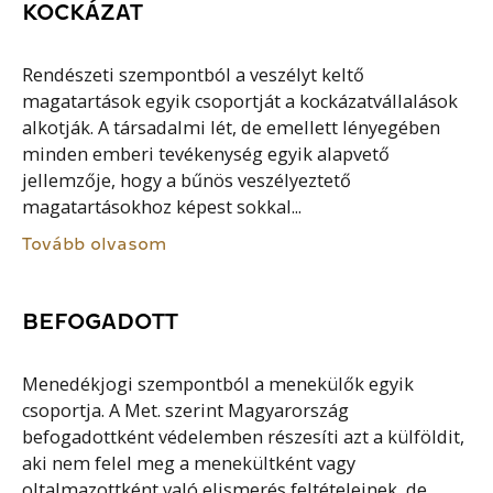
KOCKÁZAT
Rendészeti szempontból a veszélyt keltő
magatartások egyik csoportját a kockázatvállalások
alkotják. A társadalmi lét, de emellett lényegében
minden emberi tevékenység egyik alapvető
jellemzője, hogy a bűnös veszélyeztető
magatartásokhoz képest sokkal...
Tovább olvasom
BEFOGADOTT
Menedékjogi szempontból a menekülők egyik
csoportja. A Met. szerint Magyarország
befogadottként védelemben részesíti azt a külföldit,
aki nem felel meg a menekültként vagy
oltalmazottként való elismerés feltételeinek, de