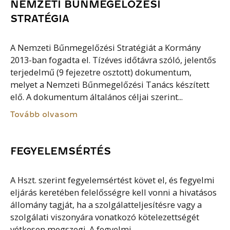
NEMZETI BŰNMEGELŐZÉSI
STRATÉGIA
A Nemzeti Bűnmegelőzési Stratégiát a Kormány
2013-ban fogadta el. Tízéves időtávra szóló, jelentős
terjedelmű (9 fejezetre osztott) dokumentum,
melyet a Nemzeti Bűnmegelőzési Tanács készített
elő. A dokumentum általános céljai szerint...
Tovább olvasom
FEGYELEMSÉRTÉS
A Hszt. szerint fegyelemsértést követ el, és fegyelmi
eljárás keretében felelősségre kell vonni a hivatásos
állomány tagját, ha a szolgálatteljesítésre vagy a
szolgálati viszonyára vonatkozó kötelezettségét
vétkesen megszegi. A fegyelmi...