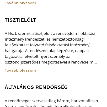
Tovább olvasom
TISZTJELÖLT
A Hszt. szerint a tisztjelölt a rendvédelmi oktatási
intézmény (rendészeti és nemzetbiztonsági
felsőoktatást folytató felsőoktatási intézmény)
hallgatója. A rendészeti alapképzésre, nappali
tagozatra felvételt nyert személy az
ösztöndíjszerződés megkötésével a rendvédelmi...
Tovább olvasom
ÁLTALÁNOS RENDŐRSÉG
A rendőrséget szervezetileg három, horizontálisan
(nem egymásnak alárendelten) elkülönült szerv