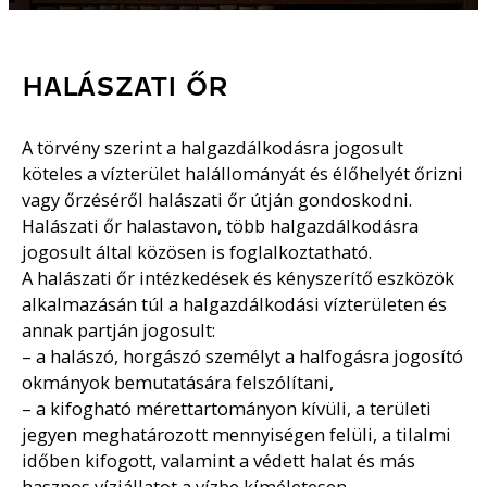
HALÁSZATI ŐR
A törvény szerint a halgazdálkodásra jogosult
köteles a vízterület halállományát és élőhelyét őrizni
vagy őrzéséről halászati őr útján gondoskodni.
Halászati őr halastavon, több halgazdálkodásra
jogosult által közösen is foglalkoztatható.
A halászati őr intézkedések és kényszerítő eszközök
alkalmazásán túl a halgazdálkodási vízterületen és
annak partján jogosult:
– a halászó, horgászó személyt a halfogásra jogosító
okmányok bemutatására felszólítani,
– a kifogható mérettartományon kívüli, a területi
jegyen meghatározott mennyiségen felüli, a tilalmi
időben kifogott, valamint a védett halat és más
hasznos víziállatot a vízbe kíméletesen