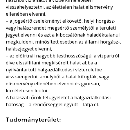
visszahelyeztetni, az élettelen halat elismervény
ellenében elvenni,
– a jogsértő cselekményt elkövető, helyi horgász-
vagy halászrendet megsértő személytől a területi
jegyet elvenni és azt a kibocsátónak haladéktalanul
megküldeni, minősített esetben az állami horgász-,
halászjegyet elvenni,
– az előírtnál nagyobb testhosszúságú, a vízpartról
élve elszállítani megkísérelt halat abba a
nyilvántartott halgazdálkodási vízterületbe
visszaengedni, amelyből a halat kifogták, vagy
elismervény ellenében elvenni és gyorsan,
kíméletesen leölni.
A halászati őrök felügyeletét a halgazdálkodási
hatóság – a rendőrséggel együtt – látja el.
Tudományterület: