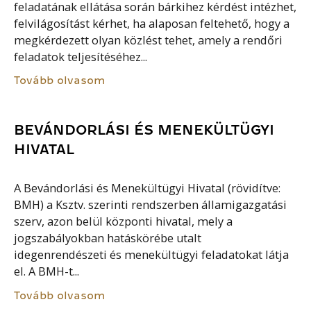
feladatának ellátása során bárkihez kérdést intézhet,
felvilágosítást kérhet, ha alaposan feltehető, hogy a
megkérdezett olyan közlést tehet, amely a rendőri
feladatok teljesítéséhez...
Tovább olvasom
BEVÁNDORLÁSI ÉS MENEKÜLTÜGYI
HIVATAL
A Bevándorlási és Menekültügyi Hivatal (rövidítve:
BMH) a Ksztv. szerinti rendszerben államigazgatási
szerv, azon belül központi hivatal, mely a
jogszabályokban hatáskörébe utalt
idegenrendészeti és menekültügyi feladatokat látja
el. A BMH-t...
Tovább olvasom