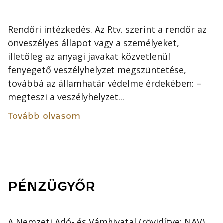
Rendőri intézkedés. Az Rtv. szerint a rendőr az
önveszélyes állapot vagy a személyeket,
illetőleg az anyagi javakat közvetlenül
fenyegető veszélyhelyzet megszüntetése,
továbbá az államhatár védelme érdekében: –
megteszi a veszélyhelyzet...
Tovább olvasom
PÉNZÜGYŐR
A Nemzeti Adó- és Vámhivatal (rövidítve: NAV)