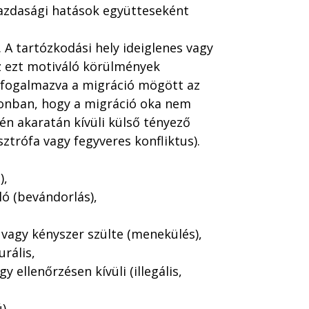
gazdasági hatások együtteseként
A tartózkodási hely ideiglenes vagy
z ezt motiváló körülmények
 fogalmazva a migráció mögött az
zonban, hogy a migráció oka nem
én akaratán kívüli külső tényező
sztrófa vagy fegyveres konfliktus).
),
ló (bevándorlás),
 vagy kényszer szülte (menekülés),
urális,
y ellenőrzésen kívüli (illegális,
).