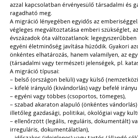
azzal kapcsolatban érvényesülő társadalmi és 
ragadható meg.
A migráció lényegében egyidős az emberiséggel. 
végleges megváltoztatása emberi szükséglet, a
évszázadok óta változatlanok: legegyszerűbben
egyéni életminőség javítása húzódik. Gyakori a
önkéntes elhatározás, hanem valamilyen, az egy
(társadalmi vagy természeti jelenségek, pl. kata
A migráció típusai:
– belső (országon belüli) vagy külső (nemzetközi
– kifelé irányuló (kivándorlás) vagy befelé irányu
– egyéni vagy többes (csoportos, tömeges),
– szabad akaraton alapuló (önkéntes vándorlás)
illetőleg gazdasági, politikai, ökológiai vagy kult
– ellenőrzött (legális, reguláris, dokumentált) vag
irreguláris, dokumentálatlan),
– időszakos (ideiglenes) vagy tartós (állandó célú