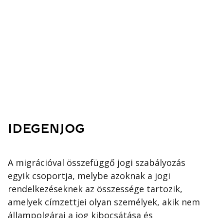
IDEGENJOG
A migrációval összefüggő jogi szabályozás
egyik csoportja, melybe azoknak a jogi
rendelkezéseknek az összessége tartozik,
amelyek címzettjei olyan személyek, akik nem
állampolgárai a jog kibocsátása és