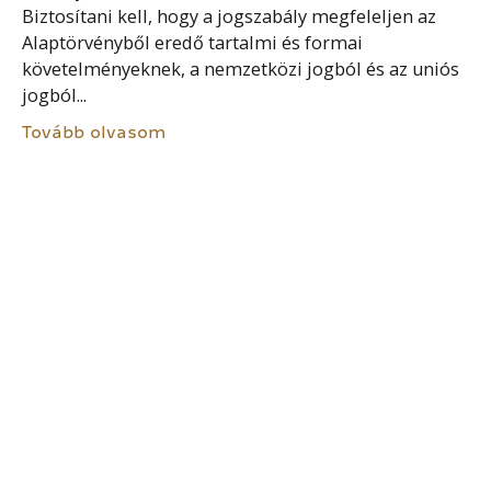
Biztosítani kell, hogy a jogszabály megfeleljen az
Alaptörvényből eredő tartalmi és formai
követelményeknek, a nemzetközi jogból és az uniós
jogból...
Tovább olvasom
HATÓSÁGI IGAZOLVÁNY
Olyan közokirat, amelyet a közigazgatási hatóság –
jogszabályi esetekben és adattartalommal – az
ügyfél adatainak vagy jogainak rendszeres
igazolására ad ki. A hatósági igazolványt a bejegyzett
adatok és jogok igazolására...
Tovább olvasom