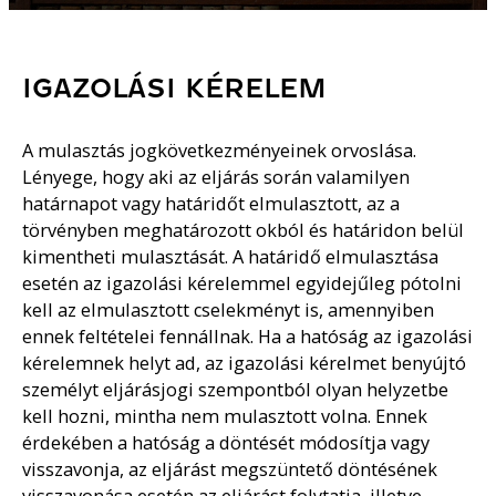
IGAZOLÁSI KÉRELEM
A mulasztás jogkövetkezményeinek orvoslása.
Lényege, hogy aki az eljárás során valamilyen
határnapot vagy határidőt elmulasztott, az a
törvényben meghatározott okból és határidon belül
kimentheti mulasztását. A határidő elmulasztása
esetén az igazolási kérelemmel egyidejűleg pótolni
kell az elmulasztott cselekményt is, amennyiben
ennek feltételei fennállnak. Ha a hatóság az igazolási
kérelemnek helyt ad, az igazolási kérelmet benyújtó
személyt eljárásjogi szempontból olyan helyzetbe
kell hozni, mintha nem mulasztott volna. Ennek
érdekében a hatóság a döntését módosítja vagy
visszavonja, az eljárást megszüntető döntésének
visszavonása esetén az eljárást folytatja, illetve