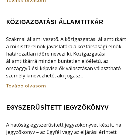
Tovább olvasom
KÖZIGAZGATÁSI ÁLLAMTITKÁR
Szakmai állami vezető. A közigazgatási államtitkárt
a miniszterelnök javaslatára a köztársasági elnök
határozatlan időre nevezi ki. Közigazgatási
államtitkárrá minden büntetlen előéletű, az
országgyűlési képviselők választásán választható
személy kinevezhető, aki jogász...
Tovább olvasom
EGYSZERŰSÍTETT JEGYZŐKÖNYV
A hatóság egyszerűsített jegyzőkönyvet készít, ha
jegyzőkönyv – az ügyfél vagy az eljárási érintett