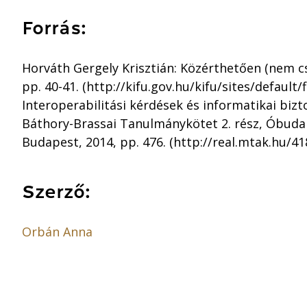
Forrás:
Horváth Gergely Krisztián: Közérthetően (nem cs
pp. 40-41. (http://kifu.gov.hu/kifu/sites/default
Interoperabilitási kérdések és informatikai bizt
Báthory-Brassai Tanulmánykötet 2. rész, Óbuda
Budapest, 2014, pp. 476. (http://real.mtak.hu/41
Szerző:
Orbán Anna