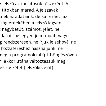
v-jelszó azonosítások részeként. A
ó titokban marad. A jelszavak
nek az adataink, de kár érheti az
ság érdekében a jelszó legyen
 nagybetűt, számot, jelet, ne
datot, ne legyen jelmondat, vagy
g rendszeresen, ne írjuk le sehová, ne
, hozzáféréshez használjunk, ne
 meg a programokkal (pl. böngészővel),
n, akkor utána változtassuk meg,
elszószéfet (jelszókezelőt).