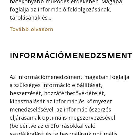
hatékonyabb működés érdekében. Magába
foglalja az információ feldolgozásának,
tárolásának és...
Tovább olvasom
INFORMÁCIÓMENEDZSMENT
Az információmenedzsment magában foglalja
a szükséges információ előállítását,
beszerzését, hozzáférhetővé-tételét,
kihasználását az információs környezet
menedzselésével, az információszerzés
eljárásainak optimális megszervezésével
(beleértve az erőforrásokkal való
gazdálkodást és felhasználásuk optimális