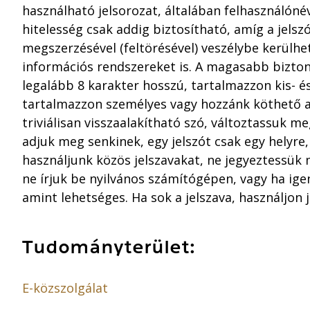
használható jelsorozat, általában felhasználóné
hitelesség csak addig biztosítható, amíg a jelsz
megszerzésével (feltörésével) veszélybe kerülhet
információs rendszereket is. A magasabb bizton
legalább 8 karakter hosszú, tartalmazzon kis- és
tartalmazzon személyes vagy hozzánk köthető a
triviálisan visszaalakítható szó, változtassuk me
adjuk meg senkinek, egy jelszót csak egy helyre
használjunk közös jelszavakat, ne jegyeztessük
ne írjuk be nyilvános számítógépen, vagy ha ige
amint lehetséges. Ha sok a jelszava, használjon j
Tudományterület:
E-közszolgálat