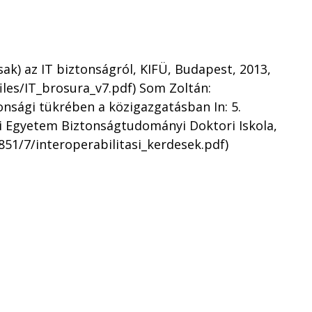
ak) az IT biztonságról, KIFÜ, Budapest, 2013,
/files/IT_brosura_v7.pdf) Som Zoltán:
onsági tükrében a közigazgatásban In: 5.
i Egyetem Biztonságtudományi Doktori Iskola,
851/7/interoperabilitasi_kerdesek.pdf)