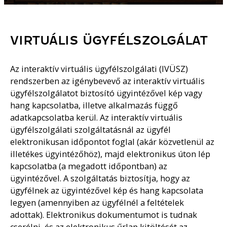
VIRTUÁLIS ÜGYFÉLSZOLGÁLAT
Az interaktív virtuális ügyfélszolgálati (IVÜSZ)
rendszerben az igénybevevő az interaktív virtuális
ügyfélszolgálatot biztosító ügyintézővel kép vagy
hang kapcsolatba, illetve alkalmazás függő
adatkapcsolatba kerül. Az interaktív virtuális
ügyfélszolgálati szolgáltatásnál az ügyfél
elektronikusan időpontot foglal (akár közvetlenül az
illetékes ügyintézőhöz), majd elektronikus úton lép
kapcsolatba (a megadott időpontban) az
ügyintézővel. A szolgáltatás biztosítja, hogy az
ügyfélnek az ügyintézővel kép és hang kapcsolata
legyen (amennyiben az ügyfélnél a feltételek
adottak). Elektronikus dokumentumot is tudnak
cserélni, és az elektronikus űrlap kitöltését az