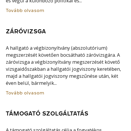
és végül a különböző politikai és...
Tovább olvasom
ZÁRÓVIZSGA
A hallgató a végbizonyítvány (abszolutórium)
megszerzését követően bocsátható záróvizsgára. A
záróvizsga a végbizonyítvány megszerzését követő
vizsgaidőszakban a hallgatói jogviszony keretében,
majd a hallgatói jogviszony megszűnése után, két
éven belül, bármelyik...
Tovább olvasom
TÁMOGATÓ SZOLGÁLTATÁS
A támogató szolgáltatás célja a fogyatékos