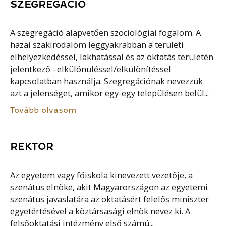
SZEGREGÁCIÓ
A szegregáció alapvetően szociológiai fogalom. A
hazai szakirodalom leggyakrabban a területi
elhelyezkedéssel, lakhatással és az oktatás területén
jelentkező –elkülönüléssel/elkülönítéssel
kapcsolatban használja. Szegregációnak nevezzük
azt a jelenséget, amikor egy-egy településen belül...
Tovább olvasom
REKTOR
Az egyetem vagy főiskola kinevezett vezetője, a
szenátus elnöke, akit Magyarországon az egyetemi
szenátus javaslatára az oktatásért felelős miniszter
egyetértésével a köztársasági elnök nevez ki. A
felsőoktatási intézmény első számú...