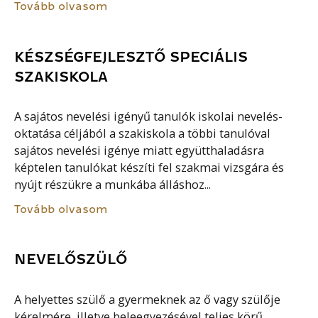
Tovább olvasom
KÉSZSÉGFEJLESZTŐ SPECIÁLIS
SZAKISKOLA
A sajátos nevelési igényű tanulók iskolai nevelés-
oktatása céljából a szakiskola a többi tanulóval
sajátos nevelési igénye miatt együtthaladásra
képtelen tanulókat készíti fel szakmai vizsgára és
nyújt részükre a munkába álláshoz...
Tovább olvasom
NEVELŐSZÜLŐ
A helyettes szülő a gyermeknek az ő vagy szülője
kérelmére, illetve beleegyezésével teljes körű