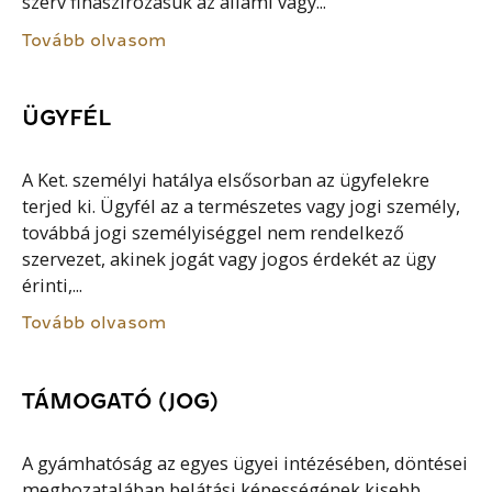
szerv finaszírozásuk az állami vagy...
Tovább olvasom
ÜGYFÉL
A Ket. személyi hatálya elsősorban az ügyfelekre
terjed ki. Ügyfél az a természetes vagy jogi személy,
továbbá jogi személyiséggel nem rendelkező
szervezet, akinek jogát vagy jogos érdekét az ügy
érinti,...
Tovább olvasom
TÁMOGATÓ (JOG)
A gyámhatóság az egyes ügyei intézésében, döntései
meghozatalában belátási képességének kisebb