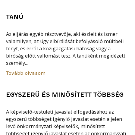
TANÚ
Az eljárás egyéb résztvevője, aki észlelt és ismer
valamilyen, az ügy elbírálását befolyásoló múltbeli
tényt, és erről a közigazgatási hatóság vagy a
bíróság előtt vallomást tesz. A tanúként megidézett
személy...
Tovább olvasom
EGYSZERŰ ÉS MINŐSÍTETT TÖBBSÉG
A képviselő-testületi javaslat elfogadásához az
egyszerű többséget igénylő javaslat esetén a jelen
levő önkormányzati képviselők, minősített
többséget igénylő javaslat esetén az önkormányzati