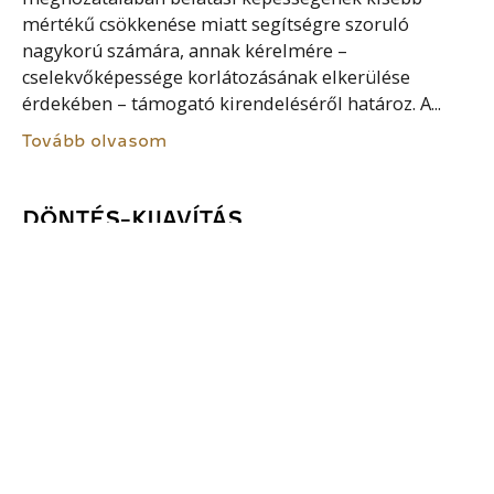
mértékű csökkenése miatt segítségre szoruló
nagykorú számára, annak kérelmére –
cselekvőképessége korlátozásának elkerülése
érdekében – támogató kirendeléséről határoz. A...
Tovább olvasom
DÖNTÉS-KIJAVÍTÁS
Ha a döntésben név-, szám- vagy más elírás, illetve
számítási hiba van, a hatóság a hibát – szükség
esetén az ügyfél meghallgatása után – kijavítja, ha
az nem hat ki...
Tovább olvasom
FŐVÁROSI ÉS MEGYEI