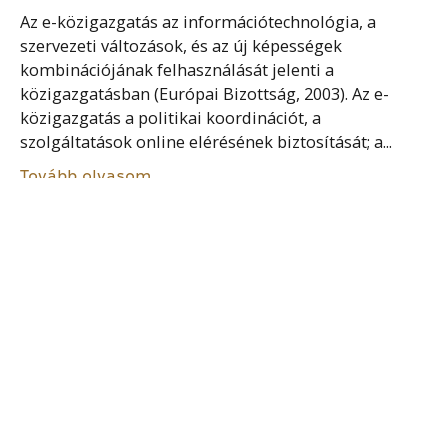
Az e-közigazgatás az információtechnológia, a
szervezeti változások, és az új képességek
kombinációjának felhasználását jelenti a
közigazgatásban (Európai Bizottság, 2003). Az e-
közigazgatás a politikai koordinációt, a
szolgáltatások online elérésének biztosítását; a...
Tovább olvasom
OKOS ESZKÖZ
Internet of Things (IoT, dolgok internete) egy
társadalmi-technológiai keretkoncepció, ami azt írja
le, hogy termékek, tárgyak, eszközök online
összekapcsolódnak, egymással kommunikálnak,
feladatokat hajtanak végre, anélkül, hogy ehhez
feltétlenül felhasználói kezelőfelület...