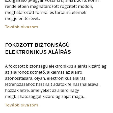
szolgáltató (Magyar Posta Zrt.) a 451/2016. Korm.
rendeletben meghatározott rögzített módon,
meghatározott formai és tartalmi elemek
megjelenítésével...
Tovább olvasom
FOKOZOTT BIZTONSÁGÚ
ELEKTRONIKUS ALÁÍRÁS
A fokozott biztonságú elektronikus aláírás kizárólag
az aláíróhoz köthető, alkalmas az aláíró
azonosítására, olyan, elektronikus aláírás
létrehozásához használt adatok felhasználásával
hozzák létre, amelyeket az aláíró nagy
megbízhatósággal kizárólag saját maga...
Tovább olvasom