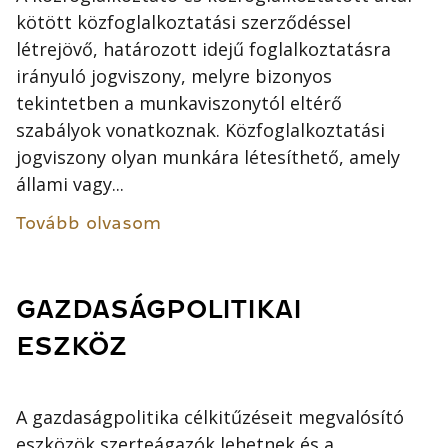
kötött közfoglalkoztatási szerződéssel
létrejövő, határozott idejű foglalkoztatásra
irányuló jogviszony, melyre bizonyos
tekintetben a munkaviszonytól eltérő
szabályok vonatkoznak. Közfoglalkoztatási
jogviszony olyan munkára létesíthető, amely
állami vagy...
Tovább olvasom
GAZDASÁGPOLITIKAI
ESZKÖZ
A gazdaságpolitika célkitűzéseit megvalósító
eszközök szerteágazók lehetnek és a