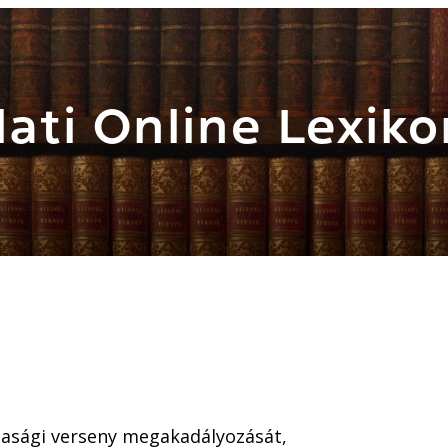
ati Online Lexiko
S
dasági verseny megakadályozását,