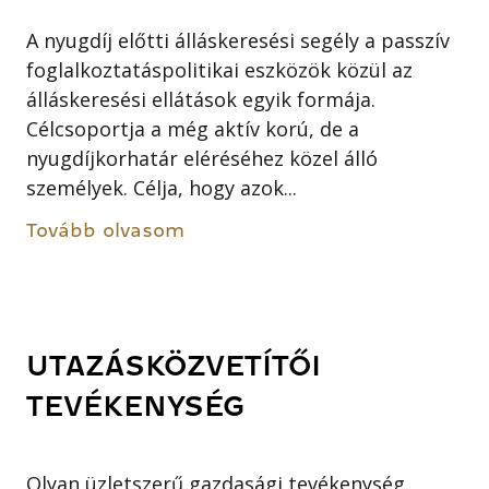
A nyugdíj előtti álláskeresési segély a passzív
foglalkoztatáspolitikai eszközök közül az
álláskeresési ellátások egyik formája.
Célcsoportja a még aktív korú, de a
nyugdíjkorhatár eléréséhez közel álló
személyek. Célja, hogy azok...
Tovább olvasom
UTAZÁSKÖZVETÍTŐI
TEVÉKENYSÉG
Olyan üzletszerű gazdasági tevékenység,