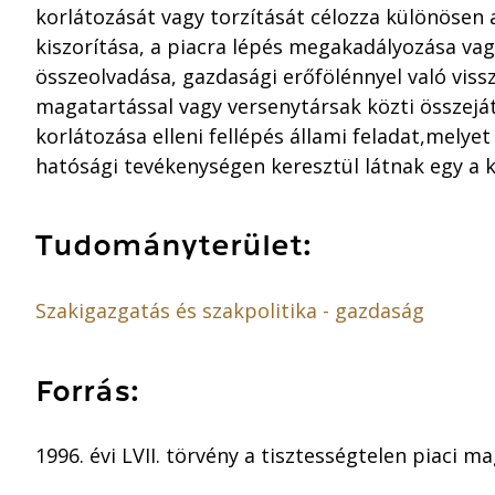
korlátozását vagy torzítását célozza különösen 
kiszorítása, a piacra lépés megakadályozása vag
összeolvadása, gazdasági erőfölénnyel való vissza
magatartással vagy versenytársak közti összejá
korlátozása elleni fellépés állami feladat,mely
hatósági tevékenységen keresztül látnak egy a k
Tudományterület:
Szakigazgatás és szakpolitika - gazdaság
Forrás:
1996. évi LVII. törvény a tisztességtelen piaci 