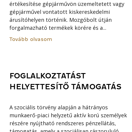
értékesítése gépjárművön üzemeltetett vagy
gépjárművel vontatott kiskereskedelmi
árusítóhelyen történik. Mozgóbolt útján
forgalmazható termékek körére és a...
Tovább olvasom
FOGLALKOZTATÁST
HELYETTESÍTŐ TÁMOGATÁS
A szociális törvény alapján a hátrányos
munkaerő-piaci helyzetű aktív korú személyek
részére nyújtható rendszeres pénzellátás,
támogatás, amely a szociálisan rászorululó