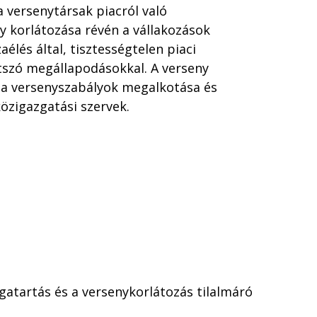
a versenytársak piacról való
y korlátozása révén a vállakozások
élés által, tisztességtelen piaci
tszó megállapodásokkal. A verseny
et a versenyszabályok megalkotása és
özigazgatási szervek.
magatartás és a versenykorlátozás tilalmáró