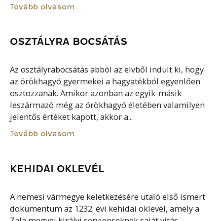
Tovább olvasom
OSZTÁLYRA BOCSÁTÁS
Az osztályrabocsátás abból az elvből indult ki, hogy
az örökhagyó gyermekei a hagyatékból egyenlően
osztozzanak. Amikor azonban az egyik-másik
leszármazó még az örökhagyó életében valamilyen
jelentős értéket kapott, akkor a...
Tovább olvasom
KEHIDAI OKLEVÉL
A nemesi vármegye keletkezésére utaló első ismert
dokumentum az 1232. évi kehidai oklevél, amely a
Zala megyei királyi servienseknek saját vitás