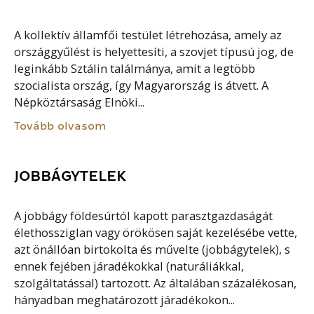
A kollektív államfői testület létrehozása, amely az
országgyűlést is helyettesíti, a szovjet típusú jog, de
leginkább Sztálin találmánya, amit a legtöbb
szocialista ország, így Magyarország is átvett. A
Népköztársaság Elnöki...
Tovább olvasom
JOBBÁGYTELEK
A jobbágy földesúrtól kapott parasztgazdaságát
élethossziglan vagy örökösen saját kezelésébe vette,
azt önállóan birtokolta és művelte (jobbágytelek), s
ennek fejében járadékokkal (naturáliákkal,
szolgáltatással) tartozott. Az általában százalékosan,
hányadban meghatározott járadékokon...