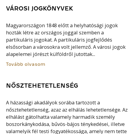
VÁROSI JOGKÖNYVEK
Magyarországon 1848 előtt a helyhatósági jogok
hozták létre az országos joggal szemben a
partikuláris jogokat. A partikuláris jogfejlődés
elsősorban a városokra volt jellemző. A városi jogok
alapelemei jórészt külföldről jutottak...
Tovább olvasom
NŐSZTEHETETLENSÉG
A házassági akadályok sorába tartozott a
nősztehetetlenség, azaz az elhálás lehetetlensége. Az
elhálást gátolhatta valamely harmadik személy
boszorkánykodása, bűvös-bájos ténykedései, illetve
valamelyik fél testi fogyatékossága, amely nem tette