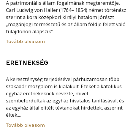
A patrimoniális állam fogalmának megteremtője,
Carl Ludwig von Haller (1764– 1854) német történész
szerint a kora középkori királyi hatalom jórészt
„magánjogi természetű és az állam földje felett való
tulajdonon alapszik”....
Tovább olvasom
ERETNEKSÉG
A kereszténység terjedésével párhuzamosan több
szakadár mozgalom is kialakult. Ezeket a katolikus
egyház eretnekeknek nevezte, mivel
szembefordultak az egyház hivatalos tanításával, és
az egyház által elítélt tévtanokat hirdettek, aszerint
éltek....
Tovább olvasom