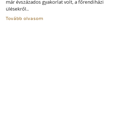
már évszázados gyakorlat volt, a főrendiházi
ülésekről...
Tovább olvasom
HORKA
A harka vagy horka, esetleg karha (Bíborbanszületett
Konstantinnál karkhasz) az államalapítás előtt a
magyar törzsszövetség harmadik legmagasabb
méltósága volt a nagyfejedelem és a gyula után. A
szakrális nagyfejedelmi hatalmat a...
Tovább olvasom
KANCELLÁRIA