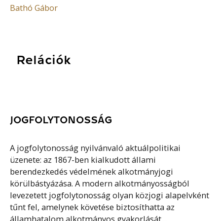
Bathó Gábor
Relációk
JOGFOLYTONOSSÁG
A jogfolytonosság nyilvánvaló aktuálpolitikai
üzenete: az 1867-ben kialkudott állami
berendezkedés védelmének alkotmányjogi
körülbástyázása. A modern alkotmányosságból
levezetett jogfolytonosság olyan közjogi alapelvként
tűnt fel, amelynek követése biztosíthatta az
államhatalom alkotmányos gyakorlását....