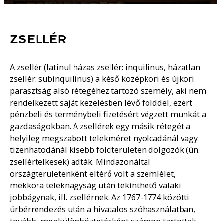
ZSELLÉR
A zsellér (latinul házas zsellér: inquilinus, házatlan
zsellér: subinquilinus) a késő középkori és újkori
parasztság alsó rétegéhez tartozó személy, aki nem
rendelkezett saját kezelésben lévő földdel, ezért
pénzbeli és terménybeli fizetésért végzett munkát a
gazdaságokban. A zsellérek egy másik rétegét a
helyileg megszabott telekméret nyolcadánál vagy
tizenhatodánál kisebb földterületen dolgozók (ún.
zsellértelkesek) adták. Mindazonáltal
országterületenként eltérő volt a szemlélet,
mekkora teleknagyság után tekinthető valaki
jobbágynak, ill. zsellérnek. Az 1767-1774 közötti
úrbérrendezés után a hivatalos szóhasználatban,
további megkülönböztetésként számon tartottak