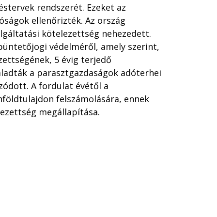
éstervek rendszerét. Ezeket az
atóságok ellenőrizték. Az ország
lgáltatási kötelezettség nehezedett.
üntetőjogi védelméről, amely szerint,
zettségének, 5 évig terjedő
ladták a parasztgazdaságok adóterhei
ódott. A fordulat évétől a
földtulajdon felszámolására, ennek
lezettség megállapítása.