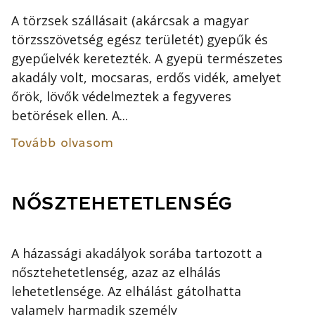
A törzsek szállásait (akárcsak a magyar
törzsszövetség egész területét) gyepűk és
gyepűelvék keretezték. A gyepü természetes
akadály volt, mocsaras, erdős vidék, amelyet
őrök, lövők védelmeztek a fegyveres
betörések ellen. A...
Tovább olvasom
NŐSZTEHETETLENSÉG
A házassági akadályok sorába tartozott a
nősztehetetlenség, azaz az elhálás
lehetetlensége. Az elhálást gátolhatta
valamely harmadik személy