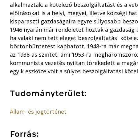
alkalmaztak: a kötelező beszolgáltatást és a vet
előírásokat is a helyi, megyei, illetve községi h
kisparaszti gazdaságaira egyre súlyosabb beszo
1946 nyarán már rendeletet hoztak a gazdaság b
ha valaki nem tett eleget beszolgáltatási kötele
börtönbüntetést kaphatott. 1948-ra már megha
az 1938-as szintet, ami 1953-ra megháromszoroz
kommunista vezetés nyíltan törekedett a magán
egyik eszköze volt a súlyos beszolgáltatási köte
Tudományterület:
Állam- és jogtörténet
Forrás: