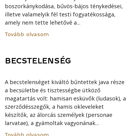
boszorkánykodása, bűvös-bájos ténykedései,
illetve valamelyik fél testi fogyatékossága,
amely nem tette lehetővé a...
Tovább olvasom
BECSTELENSÉG
A becstelenséget kiváltó bűntettek java része
a becsületbe és tisztességbe ütköző
magatartás volt: hamisan esküvők (ludasok), a
szerződésszegők, a hamis okleveleket
készítők, az álorcás személyek (personae
larvatae), a gyámoltak vagyonának...
Tovább olvasom