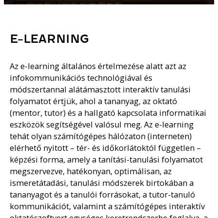
E-LEARNING
Az e-learning általános értelmezése alatt azt az
infokommunikációs technológiával és
módszertannal alátámasztott interaktív tanulási
folyamatot értjük, ahol a tananyag, az oktató
(mentor, tutor) és a hallgató kapcsolata informatikai
eszközök segítségével valósul meg. Az e-learning
tehát olyan számítógépes hálózaton (interneten)
elérhető nyitott – tér- és időkorlátoktól független –
képzési forma, amely a tanítási-tanulási folyamatot
megszervezve, hatékonyan, optimálisan, az
ismeretátadási, tanulási módszerek birtokában a
tananyagot és a tanulói forrásokat, a tutor-tanuló
kommunikációt, valamint a számítógépes interaktív
oktatószoftvert egységes keretrendszerbe foglalva, a