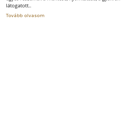
látogatott...
Tovább olvasom
KORMÁNYPORTÁL
A Kormány hivatalos webes kommunikációs eszköze
a www.kormany.hu kormányportál. A Kormányportál
a kormányzat és a minisztériumok anyagait egy
helyen, egységes szerkezetben, a közzétételi
kötelezettségnek megfelelő módon, magyar és
angol nyelven,...
Tovább olvasom
KÖZÉRDEKBŐL NYILVÁNOS ADAT