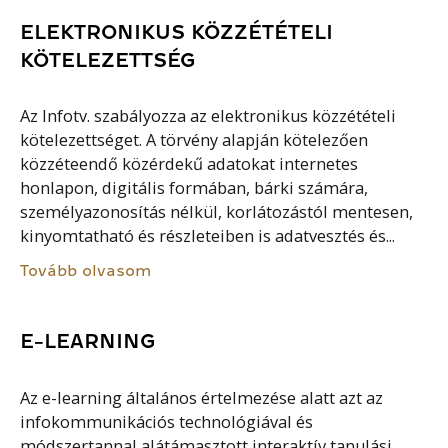
ELEKTRONIKUS KÖZZÉTÉTELI
KÖTELEZETTSÉG
Az Infotv. szabályozza az elektronikus közzétételi
kötelezettséget. A törvény alapján kötelezően
közzéteendő közérdekű adatokat internetes
honlapon, digitális formában, bárki számára,
személyazonosítás nélkül, korlátozástól mentesen,
kinyomtatható és részleteiben is adatvesztés és...
Tovább olvasom
E-LEARNING
Az e-learning általános értelmezése alatt azt az
infokommunikációs technológiával és
módszertannal alátámasztott interaktív tanulási