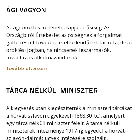
ÁGI VAGYON
Az ági öröklés történeti alapja az ősiség. Az
Országbírói Értekezlet az ősiségnek a forgalmat
gátló részét továbbra is eltörlendőnek tartotta, de az
öröklési jogban, ha nincsenek leszármazók,
továbbra is alkalmazandónak...
Tovább olvasom
TÁRCA NÉLKÜLI MINISZTER
A kiegyezés után kiegészítették a miniszteri tárcákat
a horvát-szlavón ügyekével (1868:30. tc.), amelyért
egy tárca nélküli miniszter felelt. A tárca nélküli
miniszterek intézménye 1917-ig egyedül a horvát-
szlavón-dalmát ügyek intézésére szolgált...