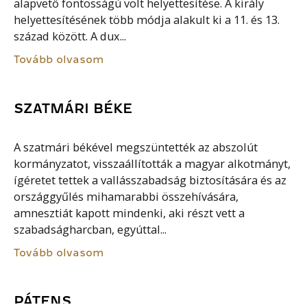
alapvető fontosságú volt helyettesítése. A király
helyettesítésének több módja alakult ki a 11. és 13.
század között. A dux...
Tovább olvasom
SZATMÁRI BÉKE
A szatmári békével megszüntették az abszolút
kormányzatot, visszaállították a magyar alkotmányt,
ígéretet tettek a vallásszabadság biztosítására és az
országgyűlés mihamarabbi összehívására,
amnesztiát kapott mindenki, aki részt vett a
szabadságharcban, egyúttal...
Tovább olvasom
PÁTENS