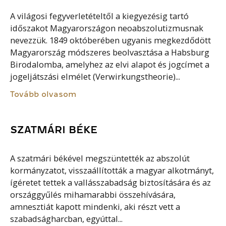
A világosi fegyverletételtől a kiegyezésig tartó
időszakot Magyarországon neoabszolutizmusnak
nevezzük. 1849 októberében ugyanis megkezdődött
Magyarország módszeres beolvasztása a Habsburg
Birodalomba, amelyhez az elvi alapot és jogcímet a
jogeljátszási elmélet (Verwirkungstheorie)...
Tovább olvasom
SZATMÁRI BÉKE
A szatmári békével megszüntették az abszolút
kormányzatot, visszaállították a magyar alkotmányt,
ígéretet tettek a vallásszabadság biztosítására és az
országgyűlés mihamarabbi összehívására,
amnesztiát kapott mindenki, aki részt vett a
szabadságharcban, egyúttal...