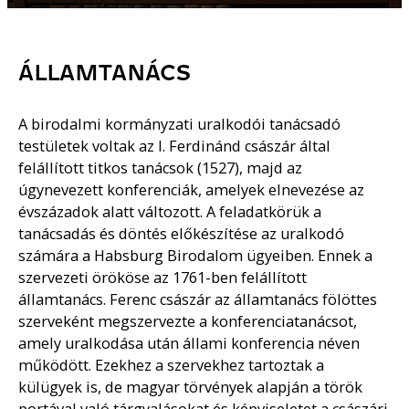
ÁLLAMTANÁCS
A birodalmi kormányzati uralkodói tanácsadó
testületek voltak az I. Ferdinánd császár által
felállított titkos tanácsok (1527), majd az
úgynevezett konferenciák, amelyek elnevezése az
évszázadok alatt változott. A feladatkörük a
tanácsadás és döntés előkészítése az uralkodó
számára a Habsburg Birodalom ügyeiben. Ennek a
szervezeti örököse az 1761-ben felállított
államtanács. Ferenc császár az államtanács fölöttes
szerveként megszervezte a konferenciatanácsot,
amely uralkodása után állami konferencia néven
működött. Ezekhez a szervekhez tartoztak a
külügyek is, de magyar törvények alapján a török
portával való tárgyalásokat és képviseletet a császári