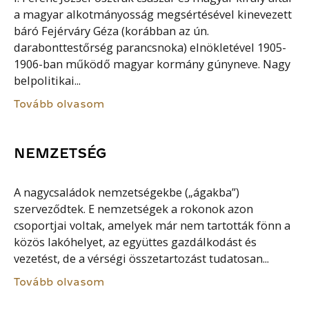
a magyar alkotmányosság megsértésével kinevezett
báró Fejérváry Géza (korábban az ún.
darabonttestőrség parancsnoka) elnökletével 1905-
1906-ban működő magyar kormány gúnyneve. Nagy
belpolitikai...
Tovább olvasom
NEMZETSÉG
A nagycsaládok nemzetségekbe („ágakba”)
szerveződtek. E nemzetségek a rokonok azon
csoportjai voltak, amelyek már nem tartották fönn a
közös lakóhelyet, az együttes gazdálkodást és
vezetést, de a vérségi összetartozást tudatosan...
Tovább olvasom