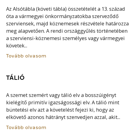
Az Alsótábla (követi tábla) összetételét a 13. század
óta a vármegyei önkormányzatokba szerveződő
szerviensek, majd köznemesek részvétele határozza
meg alapvetően. A rendi országgyűlés történetében
a szerviensi-köznemesi személyes vagy vármegyei
követek...
Tovább olvasom
TÁLIÓ
A szemet szemért vagy tálió elv a bosszúigényt
kielégítő primitív igazságossági elv. A tálió mint
büntetési elv azt a követelést fejezi ki, hogy az
elkövető azonos hátrányt szenvedjen azzal, akit...
Tovább olvasom