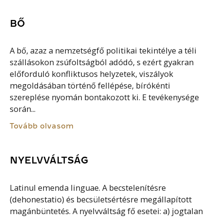
BŐ
A bő, azaz a nemzetségfő politikai tekintélye a téli
szállásokon zsúfoltságból adódó, s ezért gyakran
előforduló konfliktusos helyzetek, viszályok
megoldásában történő fellépése, bírókénti
szereplése nyomán bontakozott ki. E tevékenysége
során...
Tovább olvasom
NYELVVÁLTSÁG
Latinul emenda linguae. A becstelenítésre
(dehonestatio) és becsületsértésre megállapított
magánbüntetés. A nyelvváltság fő esetei: a) jogtalan