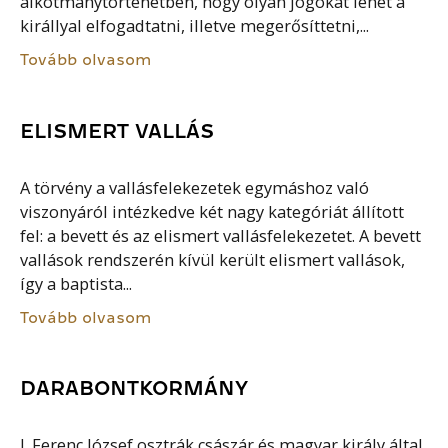
alkotmánytörténetben, hogy olyan jogokat lehet a
királlyal elfogadtatni, illetve megerősíttetni,...
Tovább olvasom
ELISMERT VALLÁS
A törvény a vallásfelekezetek egymáshoz való
viszonyáról intézkedve két nagy kategóriát állított
fel: a bevett és az elismert vallásfelekezetet. A bevett
vallások rendszerén kívül került elismert vallások,
így a baptista...
Tovább olvasom
DARABONTKORMÁNY
I. Ferenc József osztrák császár és magyar király által