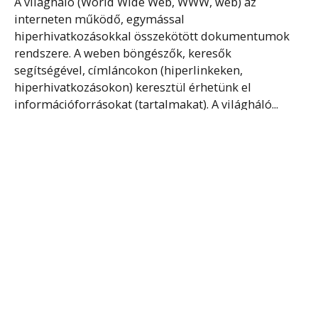
A világháló (World Wide Web, WWW, web) az
interneten működő, egymással
hiperhivatkozásokkal összekötött dokumentumok
rendszere. A weben böngészők, keresők
segítségével, címláncokon (hiperlinkeken,
hiperhivatkozásokon) keresztül érhetünk el
információforrásokat (tartalmakat). A világháló...
Tovább olvasom
KEÜSZ
Az e-ügyintézési törvény nevesíti a központi
elektronikus ügyintézési szolgáltatásokat (KEÜSZ),
amelyeket kiemelt szerepük miatt a Kormány
központilag, kijelölt szolgáltató útján és ingyenesen
nyújt. KEÜSZ-ök: az ügyfél ügyintézési
rendelkezésének nyilvántartása, iratérvényességi...