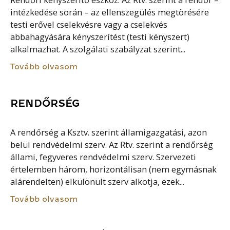
Rendőri kényszerítő eszköz. Az Rtv. szerint a rendőr –
intézkedése során – az ellenszegülés megtörésére
testi erővel cselekvésre vagy a cselekvés
abbahagyására kényszerítést (testi kényszert)
alkalmazhat. A szolgálati szabályzat szerint...
Tovább olvasom
RENDŐRSÉG
A rendőrség a Ksztv. szerint államigazgatási, azon
belül rendvédelmi szerv. Az Rtv. szerint a rendőrség
állami, fegyveres rendvédelmi szerv. Szervezeti
értelemben három, horizontálisan (nem egymásnak
alárendelten) elkülönült szerv alkotja, ezek...
Tovább olvasom