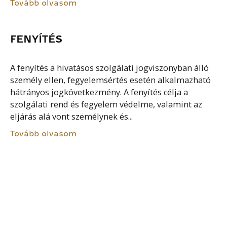
Tovább olvasom
FENYÍTÉS
A fenyítés a hivatásos szolgálati jogviszonyban álló
személy ellen, fegyelemsértés esetén alkalmazható
hátrányos jogkövetkezmény. A fenyítés célja a
szolgálati rend és fegyelem védelme, valamint az
eljárás alá vont személynek és...
Tovább olvasom
ELEKTRONIKAI VAGYONVÉDELMI
RENDSZER
Az elektronikai vagyonvédelmi rendszer a
magánbiztonság területén alkalmazott, az Szvmt.