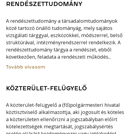
RENDÉSZETTUDOMÁNY
A rendészettudomány a társadalomtudományok
közé tartozó önálló tudományág, mely sajátos
vizsgálati tárggyal, eszközökkel, módszerrel, belső
struktúrával, intézményrendszerrel rendelkezik. A
rendészettudomány tárgya a rendészet, ebből
következően, feladata a rendészeti működés...
Tovább olvasom
KÖZTERÜLET-FELÜGYELŐ
A közterület-felügyelő a (fő)polgármesteri hivatal
köztisztviselő alkalmazottja, aki jogosult és köteles
a közterületen ellenőrizni a jogszabályban előírt
kötelezettségek megtartását, jogszabálysértés
esetén eljárást kezdeményezni vagy intézkedést