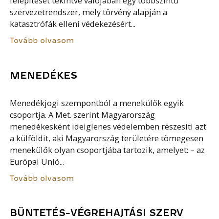
felépítését tekintve valójában egy többszintű
szervezetrendszer, mely törvény alapján a
katasztrófák elleni védekezésért...
Tovább olvasom
MENEDÉKES
Menedékjogi szempontból a menekülők egyik
csoportja. A Met. szerint Magyarország
menedékesként ideiglenes védelemben részesíti azt
a külföldit, aki Magyarország területére tömegesen
menekülők olyan csoportjába tartozik, amelyet: – az
Európai Unió...
Tovább olvasom
BÜNTETÉS-VÉGREHAJTÁSI SZERV