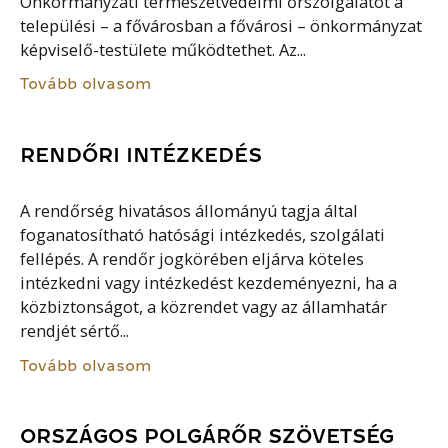
Önkormányzati természetvédelmi őrszolgálatot a
települési – a fővárosban a fővárosi – önkormányzat
képviselő-testülete működtethet. Az...
Tovább olvasom
RENDŐRI INTÉZKEDÉS
A rendőrség hivatásos állományú tagja által
foganatosítható hatósági intézkedés, szolgálati
fellépés. A rendőr jogkörében eljárva köteles
intézkedni vagy intézkedést kezdeményezni, ha a
közbiztonságot, a közrendet vagy az államhatár
rendjét sértő...
Tovább olvasom
ORSZÁGOS POLGÁRŐR SZÖVETSÉG