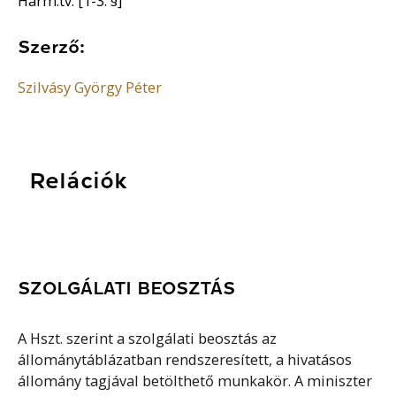
Harm.tv. [1-3. §]
Szerző:
Szilvásy György Péter
Relációk
SZOLGÁLATI BEOSZTÁS
A Hszt. szerint a szolgálati beosztás az
állománytáblázatban rendszeresített, a hivatásos
állomány tagjával betölthető munkakör. A miniszter