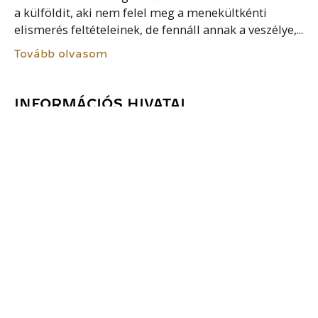
a külföldit, aki nem felel meg a menekültkénti
elismerés feltételeinek, de fennáll annak a veszélye,...
Tovább olvasom
INFORMÁCIÓS HIVATAL
Rendvédelmi szerv, azon belül polgári
nemzetbiztonsági szolgálat. Rövidítése: IH. Egyebek
közt: – megszerzi, elemzi, értékeli és továbbítja a
kormányzati döntésekhez szükséges, a külföldre
vonatkozó, külföldi eredetű, a nemzet biztonsága
érdekében...
Tovább olvasom
BÜNTETÉS-VÉGREHAJTÁSI