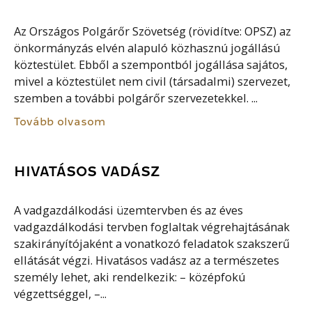
Az Országos Polgárőr Szövetség (rövidítve: OPSZ) az
önkormányzás elvén alapuló közhasznú jogállású
köztestület. Ebből a szempontból jogállása sajátos,
mivel a köztestület nem civil (társadalmi) szervezet,
szemben a további polgárőr szervezetekkel. ...
Tovább olvasom
HIVATÁSOS VADÁSZ
A vadgazdálkodási üzemtervben és az éves
vadgazdálkodási tervben foglaltak végrehajtásának
szakirányítójaként a vonatkozó feladatok szakszerű
ellátását végzi. Hivatásos vadász az a természetes
személy lehet, aki rendelkezik: – középfokú
végzettséggel, –...