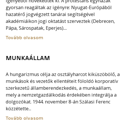
igényéből növekedtek ki. A protestáns egyházak
gyorsan reagáltak az igényre: Nyugat-Európából
hazatérő jogvégzett tanárai segítségével
akadémiáikon jogi oktatást szerveztek (Debrecen,
Pápa, Sárospatak, Eperjes)....
Tovább olvasom
MUNKAÁLLAM
A hungarizmus célja az osztályharcot kiküszöbölő, a
munkások és vezetők ellentéteit föloldó korporatív
szerkezetű államberendezkedés, a munkaállam,
mely a nemzetgazdálkodás érdekében integrálja a
dolgozókat. 1944. november 8-án Szálasi Ferenc
közzétette...
Tovább olvasom