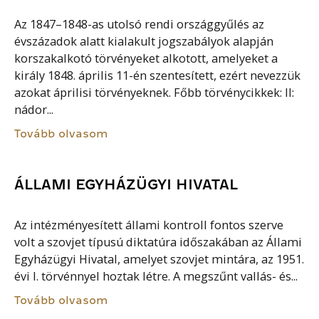
Az 1847–1848-as utolsó rendi országgyűlés az
évszázadok alatt kialakult jogszabályok alapján
korszakalkotó törvényeket alkotott, amelyeket a
király 1848. április 11-én szentesített, ezért nevezzük
azokat áprilisi törvényeknek. Főbb törvénycikkek: II:
nádor...
Tovább olvasom
ÁLLAMI EGYHÁZÜGYI HIVATAL
Az intézményesített állami kontroll fontos szerve
volt a szovjet típusú diktatúra időszakában az Állami
Egyházügyi Hivatal, amelyet szovjet mintára, az 1951.
évi I. törvénnyel hoztak létre. A megszűnt vallás- és...
Tovább olvasom