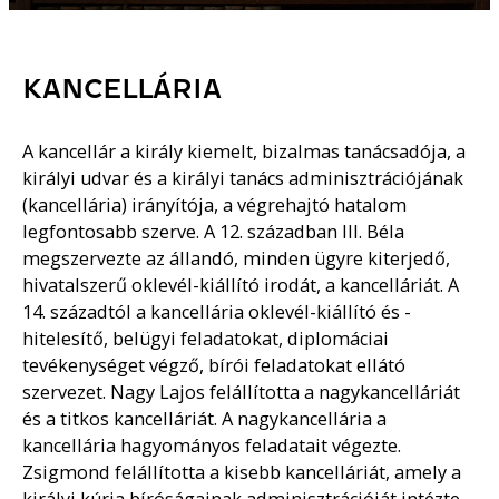
KANCELLÁRIA
A kancellár a király kiemelt, bizalmas tanácsadója, a
királyi udvar és a királyi tanács adminisztrációjának
(kancellária) irányítója, a végrehajtó hatalom
legfontosabb szerve. A 12. században III. Béla
megszervezte az állandó, minden ügyre kiterjedő,
hivatalszerű oklevél-kiállító irodát, a kancelláriát. A
14. századtól a kancellária oklevél-kiállító és -
hitelesítő, belügyi feladatokat, diplomáciai
tevékenységet végző, bírói feladatokat ellátó
szervezet. Nagy Lajos felállította a nagykancelláriát
és a titkos kancelláriát. A nagykancellária a
kancellária hagyományos feladatait végezte.
Zsigmond felállította a kisebb kancelláriát, amely a
királyi kúria bíróságainak adminisztrációját intézte.