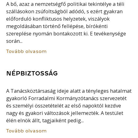
A bő, azaz a nemzetségfő politikai tekintélye a téli
szállásokon zsúfoltságból adódó, s ezért gyakran
előforduló konfliktusos helyzetek, viszályok
megoldásában történő fellépése, bírókénti
szereplése nyomán bontakozott ki. E tevékenysége
során...
Tovább olvasom
NÉPBIZTOSSÁG
A Tanácsköztársaság ideje alatt a tényleges hatalmat
gyakorló Forradalmi Kormányzótanács szervezetét
és személyi összetételét az első napoktól kezdve
nagy és gyakori változások jellemezték. A testület
élén elnök állt, tagjaiként pedig...
Tovább olvasom