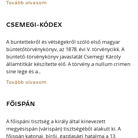
Tovább olvasom
CSEMEGI-KÓDEX
A büntettekről és vétségekről szóló első magyar
büntetőtörvénykönyv, az 1878. évi V. törvénycikk. A
büntető-törvénykönyv javaslatát Csemegi Károly
államtitkár készítette elő. A törvény a nullum crimen
sine lege és a...
Tovább olvasom
FŐISPÁN
A főispáni tisztség a király által kinevezett
megyésispán (várispán) tisztségéből alakult ki. A
főispán katonai, bírói, gazdasági hatalma a 13.