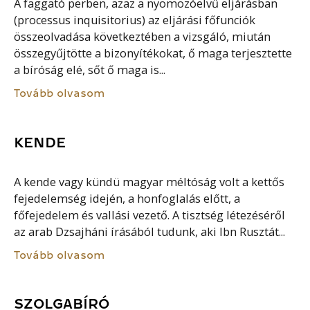
A faggató perben, azaz a nyomozóelvű eljárásban
(processus inquisitorius) az eljárási főfunciók
összeolvadása következtében a vizsgáló, miután
összegyűjtötte a bizonyítékokat, ő maga terjesztette
a bíróság elé, sőt ő maga is...
Tovább olvasom
KENDE
A kende vagy kündü magyar méltóság volt a kettős
fejedelemség idején, a honfoglalás előtt, a
főfejedelem és vallási vezető. A tisztség létezéséről
az arab Dzsajháni írásából tudunk, aki Ibn Rusztát...
Tovább olvasom
SZOLGABÍRÓ