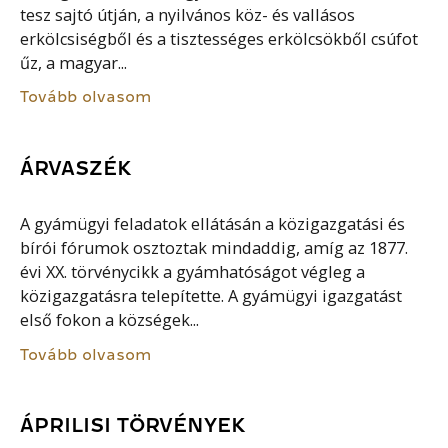
tesz sajtó útján, a nyilvános köz- és vallásos
erkölcsiségből és a tisztességes erkölcsökből csúfot
űz, a magyar...
Tovább olvasom
ÁRVASZÉK
A gyámügyi feladatok ellátásán a közigazgatási és
bírói fórumok osztoztak mindaddig, amíg az 1877.
évi XX. törvénycikk a gyámhatóságot végleg a
közigazgatásra telepítette. A gyámügyi igazgatást
első fokon a községek...
Tovább olvasom
ÁPRILISI TÖRVÉNYEK