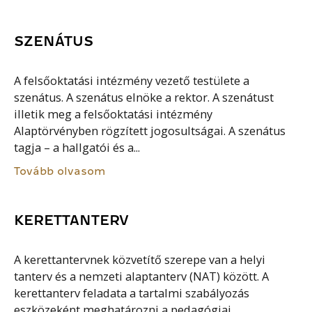
SZENÁTUS
A felsőoktatási intézmény vezető testülete a
szenátus. A szenátus elnöke a rektor. A szenátust
illetik meg a felsőoktatási intézmény
Alaptörvényben rögzített jogosultságai. A szenátus
tagja – a hallgatói és a...
Tovább olvasom
KERETTANTERV
A kerettantervnek közvetítő szerepe van a helyi
tanterv és a nemzeti alaptanterv (NAT) között. A
kerettanterv feladata a tartalmi szabályozás
eszközeként meghatározni a pedagógiai