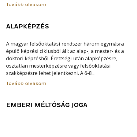
Tovább olvasom
ALAPKÉPZÉS
A magyar felsőoktatási rendszer három egymásra
épülő képzési ciklusból áll: az alap-, a mester- és a
doktori képzésből. Érettségi után alapképzésre,
osztatlan mesterképzésre vagy felsőoktatási
szakképzésre lehet jelentkezni. A 6-8...
Tovább olvasom
EMBERI MÉLTÓSÁG JOGA
AZ EMBER sérthetetlen és elidegeníthetetlen
alapvető jogait tiszteletben kell tartani. Védelmük az