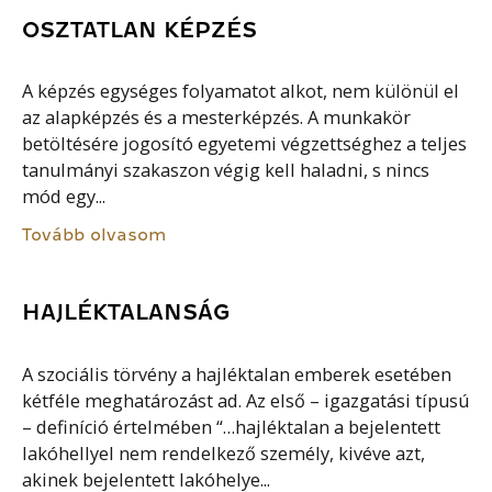
OSZTATLAN KÉPZÉS
A képzés egységes folyamatot alkot, nem különül el
az alapképzés és a mesterképzés. A munkakör
betöltésére jogosító egyetemi végzettséghez a teljes
tanulmányi szakaszon végig kell haladni, s nincs
mód egy...
Tovább olvasom
HAJLÉKTALANSÁG
A szociális törvény a hajléktalan emberek esetében
kétféle meghatározást ad. Az első – igazgatási típusú
– definíció értelmében “…hajléktalan a bejelentett
lakóhellyel nem rendelkező személy, kivéve azt,
akinek bejelentett lakóhelye...