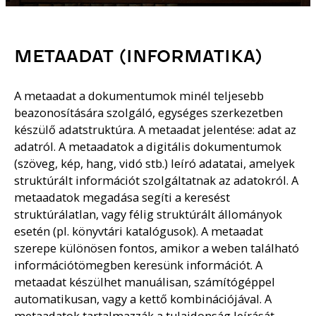
METAADAT (INFORMATIKA)
A metaadat a dokumentumok minél teljesebb
beazonosítására szolgáló, egységes szerkezetben
készülő adatstruktúra. A metaadat jelentése: adat az
adatról. A metaadatok a digitális dokumentumok
(szöveg, kép, hang, vidó stb.) leíró adatatai, amelyek
struktúrált információt szolgáltatnak az adatokról. A
metaadatok megadása segíti a keresést
struktúrálatlan, vagy félig struktúrált állományok
esetén (pl. könyvtári katalógusok). A metaadat
szerepe különösen fontos, amikor a weben található
információtömegben keresünk információt. A
metaadat készülhet manuálisan, számítógéppel
automatikusan, vagy a kettő kombinációjával. A
metaadatok tartalmazzák a tulajdonság leírását