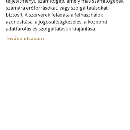
teljesítményű számítógép, amely más számítógépek
számára erőforrásokat, vagy szolgáltatásokat
biztosít. A szerverek feladata a felhasználók
azonosítása, a jogosultságkezelés, a központi
adattárolás és szolgáltatások kiajánlása...
Tovább olvasom
ŰRLAPBENYÚJTÁS SZOLGÁLTATÁS
A hatósági eljárásban használatos nyomtatványokat
az Általános Nyomtatványkitöltő (ÁNYK)
programmal lehet kitölteni. Az ÁNYK
űrlapbenyújtás-támogatási szolgáltatás (ÁBT) egy
központi elektronikus ügyintézési szolgáltatás
(KEÜSZ), ahol a szolgáltató letölthető alkalmazással
biztosítja az...
Tovább olvasom