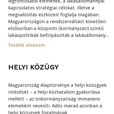
legfontosabb elemének, a lakásállománnyal
kapcsolatos stratégiai célokat, illetve a
megvalósítás eszközeit foglalja magában.
Magyarországon a rendszerváltást követően
elsősorban a központi (kormányzati) szintű
lakáspolitikák befolyásolták a lakásállomány...
Tovább olvasom
HELYI KÖZÜGY
Magyarország Alaptörvénye a helyi közügyek
intézését – a helyi közhatalom gyakorlása
mellett – az önkormányzatiság immanens
elemeként nevesíti. Adós marad azonban a
helyi közügyek fogalmának