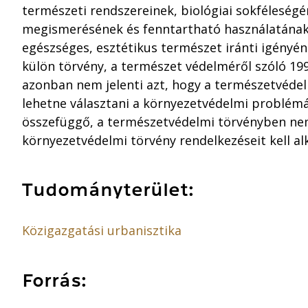
természeti rendszereinek, biológiai sokféleségé
megismerésének és fenntartható használatának
egészséges, esztétikus természet iránti igényén
külön törvény, a természet védelméről szóló 1996.
azonban nem jelenti azt, hogy a természetvédelm
lehetne választani a környezetvédelmi problém
összefüggő, a természetvédelmi törvényben nem
környezetvédelmi törvény rendelkezéseit kell al
Tudományterület:
Közigazgatási urbanisztika
Forrás: