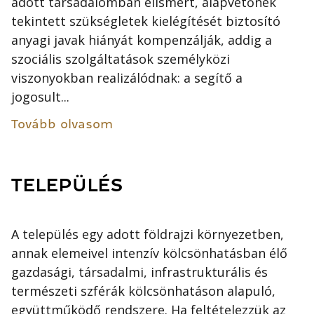
adott társadalomban elismert, alapvetőnek
tekintett szükségletek kielégítését biztosító
anyagi javak hiányát kompenzálják, addig a
szociális szolgáltatások személyközi
viszonyokban realizálódnak: a segítő a
jogosult...
Tovább olvasom
TELEPÜLÉS
A település egy adott földrajzi környezetben,
annak elemeivel intenzív kölcsönhatásban élő
gazdasági, társadalmi, infrastrukturális és
természeti szférák kölcsönhatáson alapuló,
együttműködő rendszere. Ha feltételezzük az