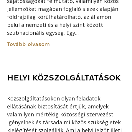
sajátosságokat felmutató, valamilyen közös
jellemzőket magában foglaló s ezek alapján
földrajzilag körülhatárolható, az államon
belül a nemzeti és a helyi szint közötti
szubnacionális egység. Egy...
Tovább olvasom
HELYI KÖZSZOLGÁLTATÁSOK
Közszolgáltatásokon olyan feladatok
ellátásának biztosítását értjük, amelyek
valamilyen mértékig közösségi szervezést
igényelnek és társadalmi közös szükségletek
kielégítését szolgálják. Ami a helyi jelzőt illeti,