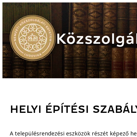
Közszolgál
HELYI ÉPÍTÉSI SZABÁL
A településrendezési eszközök részét képező hely