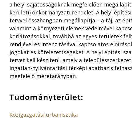
a helyi sajátosságoknak megfelelően megállapító
kerületi) önkormányzati rendelet. A helyi építés
tervvel összhangban megállapítja – a táj, az épí
valamint a környezeti elemek védelmével kapcso
korlátozásokkal, továbbá az egyes területek fel
rendjével és intenzitásával kapcsolatos előíráso
jogokat és kötelezettségeket. A helyi építési sz
tervet kell készíteni, amely a településszerkezet
ingatlan-nyilvántartási térképi adatbázis felhas
megfelelő méretarányban.
Tudományterület:
Közigazgatási urbanisztika