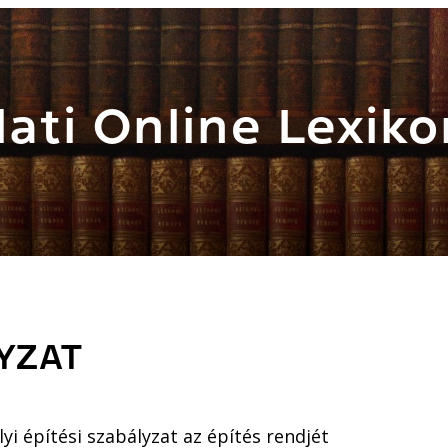
ati Online Lexiko
YZAT
i építési szabályzat az építés rendjét