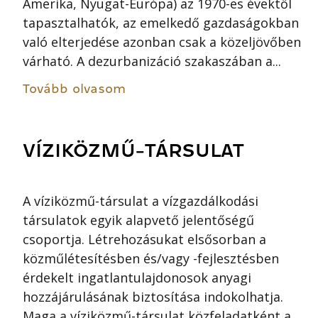
Amerika, Nyugat-Európa) az 1970-es évektől
tapasztalhatók, az emelkedő gazdaságokban
való elterjedése azonban csak a közeljövőben
várható. A dezurbanizáció szakaszában a...
Tovább olvasom
VÍZIKÖZMŰ-TÁRSULAT
A víziközmű-társulat a vízgazdálkodási
társulatok egyik alapvető jelentőségű
csoportja. Létrehozásukat elsősorban a
közműlétesítésben és/vagy -fejlesztésben
érdekelt ingatlantulajdonosok anyagi
hozzájárulásának biztosítása indokolhatja.
Maga a víziközmű-társulat közfeladatként a