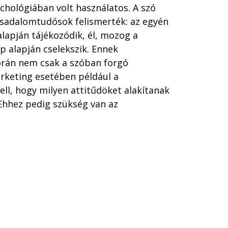
ichológiában volt használatos. A szó
ársadalomtudósok felismerték: az egyén
alapján tájékozódik, él, mozog a
p alapján cselekszik. Ennek
orán nem csak a szóban forgó
rketing esetében például a
 kell, hogy milyen attitűdöket alakítanak
Ehhez pedig szükség van az