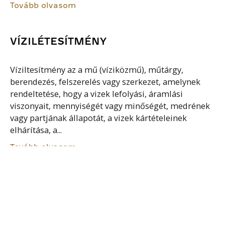
Tovább olvasom
VÍZILÉTESÍTMÉNY
Víziltesítmény az a mű (víziközmű), műtárgy,
berendezés, felszerelés vagy szerkezet, amelynek
rendeltetése, hogy a vizek lefolyási, áramlási
viszonyait, mennyiségét vagy minőségét, medrének
vagy partjának állapotát, a vizek kártételeinek
elhárítása, a...
Tovább olvasom
SZUBURBANIZÁCIÓ
Az urbanizációs folyamat második szakasza. Először
a fejlett európai, észak-amerikai országokban jelent