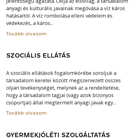
jelentőségű ágazata. Célja az élővilág, a társadalom
anyagi és kulturális javainak megóvása a víz káros
hatásaitól. A víz rombolása elleni védelem és
védekezés, a káros...
Tovább olvasom
SZOCIÁLIS ELLÁTÁS
A szociális ellátások fogalomkörébe soroljuk a
társadalom keretei között megszervezett összes
olyan tevékenységet, melynek az a rendeltetése,
hogy a társadalom tagjai (vagy azok bizonyos
csoportjai) által megtermelt anyagi javak egy...
Tovább olvasom
GYERMEKJÓLÉTI SZOLGÁLTATÁS