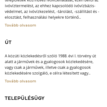
települések közműves ivóvízellátását, ezen belül az
ivóvíztermelést, az ehhez kapcsolódó ivóvízbázis-
védelmet, az ivóvízkezelést, -tárolást, -szállítást és -
elosztást, felhasználási helyekre történő...
Tovább olvasom
ÚT
A közúti közlekedésről szóló 1988. évi I. törvény út
alatt a járművek és a gyalogosok közlekedésére,
vagy csak a járművek, illetve csak a gyalogosok
közlekedésére szolgáló, e célra létesített vagy...
Tovább olvasom
TELEPÜLÉSÜGY