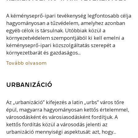
A kéményseprő-ipari tevékenység legfontosabb célja
hagyományosan a tűzvédelem, amelyhez azonban
egyéb célok is társulnak. Utóbbiak közül a
környezetvédelem szempontjából ki kell emelni a
kéményseprő-ipari közszolgáltatás szerepét a
környezetbarát és gazdaságos...
Tovább olvasom
URBANIZÁCIÓ
Az „urbanizáció” kifejezés a latin „urbs” város tőre
épül, magyarra hagyományosan kettős értelemmel,
városodásként és városiasodásként fordítjuk. A
kettős fordítás közül a városodás jelenti az
urbanizáció mennyiségi aspektusát: azt, hogy...