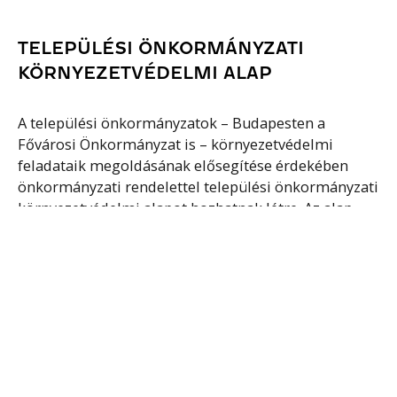
TELEPÜLÉSI ÖNKORMÁNYZATI
KÖRNYEZETVÉDELMI ALAP
A települési önkormányzatok – Budapesten a
Fővárosi Önkormányzat is – környezetvédelmi
feladataik megoldásának elősegítése érdekében
önkormányzati rendelettel települési önkormányzati
környezetvédelmi alapot hozhatnak létre. Az alap
bevételei között a törvény a...
Tovább olvasom
VÍZITÁRSULAT
A vízitársulatok területi vízgazdálkodási
közfeladatok ellátására létrehozott jogi