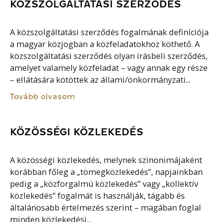
KÖZSZOLGÁLTATÁSI SZERZŐDÉS
A közszolgáltatási szerződés fogalmának definíciója
a magyar közjogban a közfeladatokhoz köthető. A
közszolgáltatási szerződés olyan írásbeli szerződés,
amelyet valamely közfeladat – vagy annak egy része
– ellátására kötöttek az állami/önkormányzati...
Tovább olvasom
KÖZÖSSÉGI KÖZLEKEDÉS
A közösségi közlekedés, melynek szinonimájaként
korábban főleg a „tömegközlekedés”, napjainkban
pedig a „közforgalmú közlekedés” vagy „kollektív
közlekedés” fogalmát is használják, tágabb és
általánosabb értelmezés szerint – magában foglal
minden közlekedési...