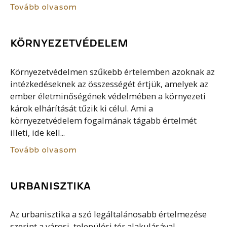
Tovább olvasom
KÖRNYEZETVÉDELEM
Környezetvédelmen szűkebb értelemben azoknak az
intézkedéseknek az összességét értjük, amelyek az
ember életminőségének védelmében a környezeti
károk elhárítását tűzik ki célul. Ami a
környezetvédelem fogalmának tágabb értelmét
illeti, ide kell...
Tovább olvasom
URBANISZTIKA
Az urbanisztika a szó legáltalánosabb értelmezése
szerint a városi, települési tér alakulásával,