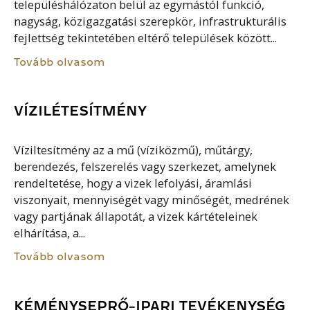
településhálózaton belül az egymástól funkció,
nagyság, közigazgatási szerepkör, infrastrukturális
fejlettség tekintetében eltérő települések között...
Tovább olvasom
VÍZILÉTESÍTMÉNY
Víziltesítmény az a mű (víziközmű), műtárgy,
berendezés, felszerelés vagy szerkezet, amelynek
rendeltetése, hogy a vizek lefolyási, áramlási
viszonyait, mennyiségét vagy minőségét, medrének
vagy partjának állapotát, a vizek kártételeinek
elhárítása, a...
Tovább olvasom
KÉMÉNYSEPRŐ-IPARI TEVÉKENYSÉG