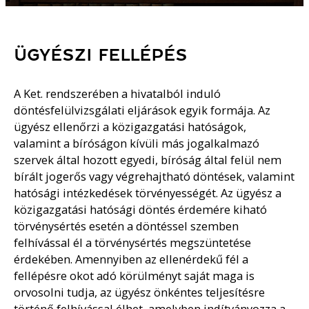
ÜGYÉSZI FELLÉPÉS
A Ket. rendszerében a hivatalból induló
döntésfelülvizsgálati eljárások egyik formája. Az
ügyész ellenőrzi a közigazgatási hatóságok,
valamint a bíróságon kívüli más jogalkalmazó
szervek által hozott egyedi, bíróság által felül nem
bírált jogerős vagy végrehajtható döntések, valamint
hatósági intézkedések törvényességét. Az ügyész a
közigazgatási hatósági döntés érdemére kiható
törvénysértés esetén a döntéssel szemben
felhívással él a törvénysértés megszüntetése
érdekében. Amennyiben az ellenérdekű fél a
fellépésre okot adó körülményt saját maga is
orvosolni tudja, az ügyész önkéntes teljesítésre
történő felhívással élhet, amelyben indítványozza a