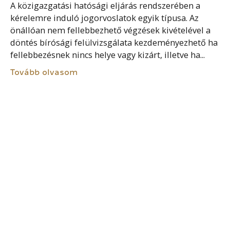
A közigazgatási hatósági eljárás rendszerében a
kérelemre induló jogorvoslatok egyik típusa. Az
önállóan nem fellebbezhető végzések kivételével a
döntés bírósági felülvizsgálata kezdeményezhető ha
fellebbezésnek nincs helye vagy kizárt, illetve ha...
Tovább olvasom
ORSZÁGGYŰLÉSI ÁLLANDÓ
BIZOTTSÁG
Az állandó bizottság az Országgyűlés
kezdeményező, javaslattevő, véleményező,
törvényben és a határozati házszabályi
rendelkezésekben meghatározott esetekben
ügydöntő, valamint a kormányzati munka
ellenőrzésében közreműködő szerve, amely
meghatározott hatáskörét gyakorolja. Az állandó...