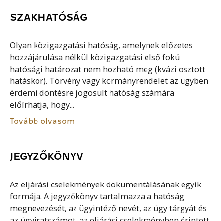
SZAKHATÓSÁG
Olyan közigazgatási hatóság, amelynek előzetes
hozzájárulása nélkül közigazgatási első fokú
hatósági határozat nem hozható meg (kvázi osztott
hatáskör). Törvény vagy kormányrendelet az ügyben
érdemi döntésre jogosult hatóság számára
előírhatja, hogy...
Tovább olvasom
JEGYZŐKÖNYV
Az eljárási cselekmények dokumentálásának egyik
formája. A jegyzőkönyv tartalmazza a hatóság
megnevezését, az ügyintéző nevét, az ügy tárgyát és
az ügyiratszámot, az eljárási cselekményben érintett