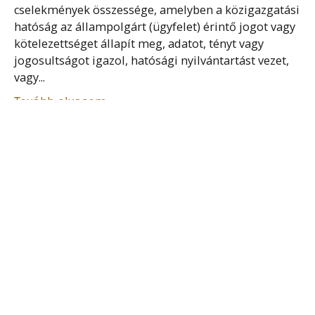
cselekmények összessége, amelyben a közigazgatási
hatóság az állampolgárt (ügyfelet) érintő jogot vagy
kötelezettséget állapít meg, adatot, tényt vagy
jogosultságot igazol, hatósági nyilvántartást vezet,
vagy...
Tovább olvasom
HÁTTÉR-JOGSZABÁLY
Bizonyos jogszabályok – általában törvények –
visszautalnak más jogszabály, törvény
rendelkezéseire, amelyeket abban az esetben kell
alkalmazni, ha a visszautaló jogszabály, törvény
eltérően nem rendelkezik. Azokat a jogszabályokat,
amelyekre az...
Tovább olvasom