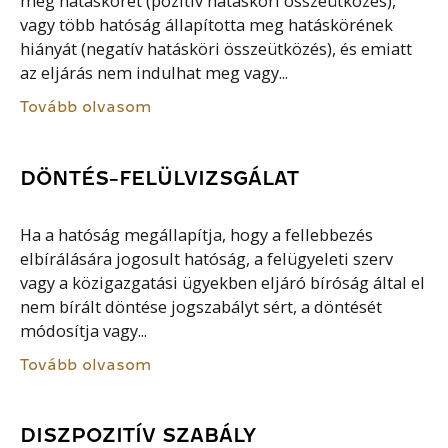
meg hatáskörét (pozitív hatásköri összeütközés),
vagy több hatóság állapította meg hatáskörének
hiányát (negatív hatásköri összeütközés), és emiatt
az eljárás nem indulhat meg vagy...
Tovább olvasom
DÖNTÉS-FELÜLVIZSGÁLAT
Ha a hatóság megállapítja, hogy a fellebbezés
elbírálására jogosult hatóság, a felügyeleti szerv
vagy a közigazgatási ügyekben eljáró bíróság által el
nem bírált döntése jogszabályt sért, a döntését
módosítja vagy...
Tovább olvasom
DISZPOZITÍV SZABÁLY