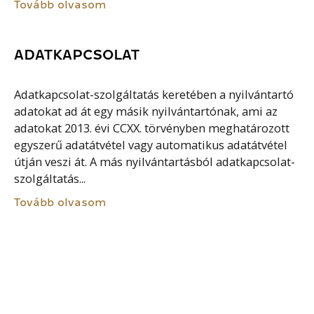
Tovább olvasom
ADATKAPCSOLAT
Adatkapcsolat-szolgáltatás keretében a nyilvántartó
adatokat ad át egy másik nyilvántartónak, ami az
adatokat 2013. évi CCXX. törvényben meghatározott
egyszerű adatátvétel vagy automatikus adatátvétel
útján veszi át. A más nyilvántartásból adatkapcsolat-
szolgáltatás...
Tovább olvasom
HIBRID FELHŐ
Hibrid felhő (Hybrid Cloud) a magán, közösségi és
nyilvános felhők keveréke, az egyes felhők