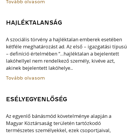
Tovább olvasom
HAJLÉKTALANSÁG
A szociális törvény a hajléktalan emberek esetében
kétféle meghatározást ad. Az első – igazgatási típusú
– definíció értelmében “…hajléktalan a bejelentett
lakóhellyel nem rendelkező személy, kivéve azt,
akinek bejelentett lakóhelye...
Tovább olvasom
ESÉLYEGYENLŐSÉG
Az egyenlő bánásmód követelménye alapján a
Magyar Köztársaság területén tartózkodó
természetes személyekkel, ezek csoportjaival,