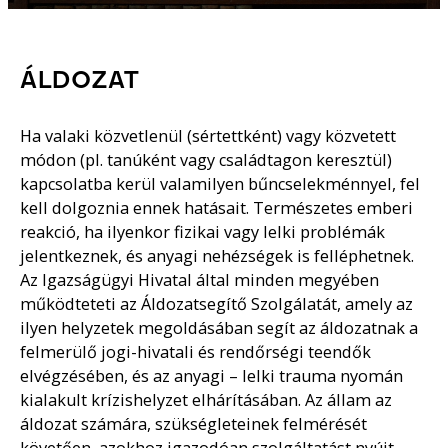
ÁLDOZAT
Ha valaki közvetlenül (sértettként) vagy közvetett
módon (pl. tanúként vagy családtagon keresztül)
kapcsolatba kerül valamilyen bűncselekménnyel, fel
kell dolgoznia ennek hatásait. Természetes emberi
reakció, ha ilyenkor fizikai vagy lelki problémák
jelentkeznek, és anyagi nehézségek is felléphetnek.
Az Igazságügyi Hivatal által minden megyében
működteteti az Áldozatsegítő Szolgálatát, amely az
ilyen helyzetek megoldásában segít az áldozatnak a
felmerülő jogi-hivatali és rendőrségi teendők
elvégzésében, és az anyagi – lelki trauma nyomán
kialakult krízishelyzet elhárításában. Az állam az
áldozat számára, szükségleteinek felmérését
követően, azokhoz igazodóan szolgáltatást nyújt.