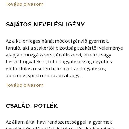
Tovább olvasom
SAJÁTOS NEVELÉSI IGÉNY
Az a különleges bánásmódot igénylő gyermek,
tanuló, aki a szakértői bizottság szakértői véleménye
alapján mozgásszervi, érzékszervi, értelmi vagy
beszédfogyatékos, több fogyatékosság együttes
előfordulása esetén halmozottan fogyatékos,
autizmus spektrum zavarral vagy...
Tovább olvasom
CSALÁDI PÓTLÉK
Az állam által havi rendszerességgel, a gyermek
nevelési, óvodáztatási, iskoláztatási költségeihez