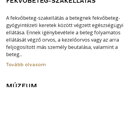
FEKVŐBETEG-SZAKELLÁTÁS
A fekvőbeteg-szakellátás a betegnek fekvőbeteg-
gyógyintézeti keretek között végzett egészségügyi
ellátása. Ennek igénybevétele a beteg folyamatos
ellátását végző orvos, a kezelőorvos vagy az arra
feljogosított más személy beutalása, valamint a
beteg...
Tovább olvasom
MÚZEUM
A múzeum a kulturális javak tudományosan
rendszerezett gyűjteményeiből álló muzeális
intézmény, amely a kulturális javakat és a szellemi
kulturális örökség elemeit tudományos,
örökségvédelmi, oktatási és ismeretátadási céllal