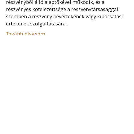
részvényből álló alaptőkével működik, és a
részvényes kötelezettsége a részvénytársasággal
szemben a részvény névértékének vagy kibocsátási
értékének szolgáltatására...
Tovább olvasom
ELMARADT VAGYONI ELŐNY
Elmaradt vagyoni előnyről (haszonról) akkor
beszélünk, ha a károsult vagyonában
megalapozottan remélt vagyonrészek bekerülése
elmarad. Ez lehet jövedelemkiesés pl. a táppénz és
munkabér különbözete egy egészségkárosodás
esetén, nyereség elmaradása, a...
Tovább olvasom