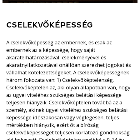
CSELEKVŐKÉPESSÉG
A cselekvőképesség az embernek, és csak az
embernek az a képessége, hogy saját
akaratelhatározásával, cselekményével és
akaratnyilatkozatával önállóan szerezhet jogokat és
vállalhat kötelezettségeket. A cselekvőképességnek
három fokozata van: 1) Cselekvőképtelenség.
Cselekvőképtelen az, aki olyan állapotban van, hogy
az ügyei viteléhez szükséges belátási képessége
teljesen hiányzik. Cselekvőképtelen továbbá az a
személy, akinek ügyei viteléhez szükséges belátási
képessége időszakosan vagy véglegesen, teljes
mértékben hiányzik, ezért őt a bíróság
cselekvőképességet teljesen korlátozó gondnokság
alá helyezett. Cselekvőképtelen továbbá a 0-14 év