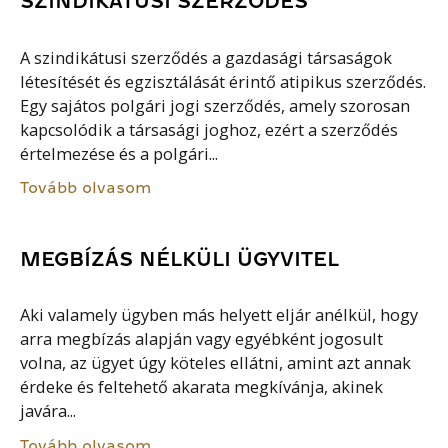
SZINDIKÁTUSI SZERZŐDÉS
A szindikátusi szerződés a gazdasági társaságok
létesítését és egzisztálását érintő atipikus szerződés.
Egy sajátos polgári jogi szerződés, amely szorosan
kapcsolódik a társasági joghoz, ezért a szerződés
értelmezése és a polgári...
Tovább olvasom
MEGBÍZÁS NÉLKÜLI ÜGYVITEL
Aki valamely ügyben más helyett eljár anélkül, hogy
arra megbízás alapján vagy egyébként jogosult
volna, az ügyet úgy köteles ellátni, amint azt annak
érdeke és feltehető akarata megkívánja, akinek
javára...
Tovább olvasom