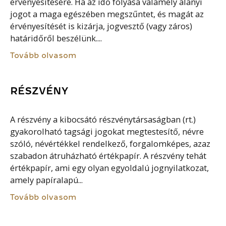
érvényesítésére. Ha az idő folyása valamely alanyi
jogot a maga egészében megszűntet, és magát az
érvényesítését is kizárja, jogvesztő (vagy záros)
határidőről beszélünk....
Tovább olvasom
RÉSZVÉNY
A részvény a kibocsátó részvénytársaságban (rt.)
gyakorolható tagsági jogokat megtestesítő, névre
szóló, névértékkel rendelkező, forgalomképes, azaz
szabadon átruházható értékpapír. A részvény tehát
értékpapír, ami egy olyan egyoldalú jognyilatkozat,
amely papíralapú...
Tovább olvasom