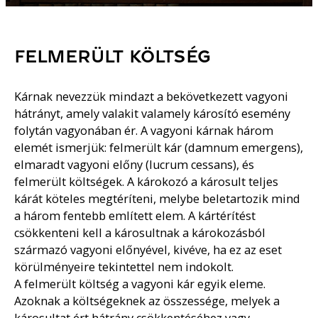
FELMERÜLT KÖLTSÉG
Kárnak nevezzük mindazt a bekövetkezett vagyoni
hátrányt, amely valakit valamely károsító esemény
folytán vagyonában ér. A vagyoni kárnak három
elemét ismerjük: felmerült kár (damnum emergens),
elmaradt vagyoni előny (lucrum cessans), és
felmerült költségek. A károkozó a károsult teljes
kárát köteles megtéríteni, melybe beletartozik mind
a három fentebb említett elem. A kártérítést
csökkenteni kell a károsultnak a károkozásból
származó vagyoni előnyével, kivéve, ha ez az eset
körülményeire tekintettel nem indokolt.
A felmerült költség a vagyoni kár egyik eleme.
Azoknak a költségeknek az összessége, melyek a
károsultat ért hátrány csökkentéséhez vagy