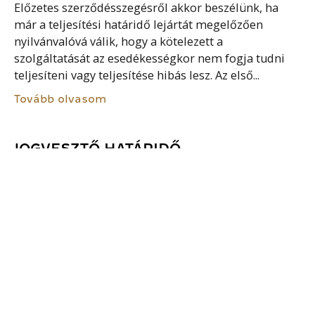
Előzetes szerződésszegésről akkor beszélünk, ha
már a teljesítési határidő lejártát megelőzően
nyilvánvalóvá válik, hogy a kötelezett a
szolgáltatását az esedékességkor nem fogja tudni
teljesíteni vagy teljesítése hibás lesz. Az első...
Tovább olvasom
JOGVESZTŐ HATÁRIDŐ
Az idő folyása általában kihat a jogok
érvényesítésére. Ha az idő folyása valamely alanyi
jogot a maga egészében megszűntet, és magát az
érvényesítését is kizárja, jogvesztő (vagy záros)
határidőről beszélünk....
Tovább olvasom