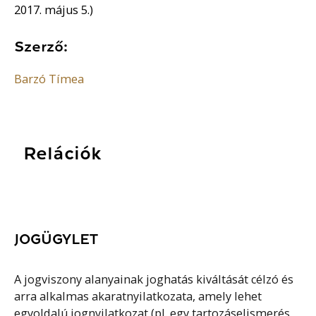
2017. május 5.)
Szerző:
Barzó Tímea
Relációk
JOGÜGYLET
A jogviszony alanyainak joghatás kiváltását célzó és
arra alkalmas akaratnyilatkozata, amely lehet
egyoldalú jognyilatkozat (pl. egy tartozáselismerés,